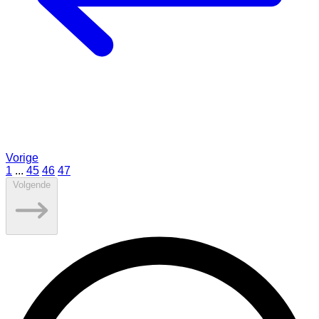
Vorige
1
...
45
46
47
Volgende