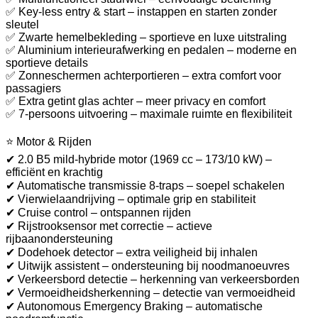
✅ Key-less entry & start – instappen en starten zonder
sleutel
✅ Zwarte hemelbekleding – sportieve en luxe uitstraling
✅ Aluminium interieurafwerking en pedalen – moderne en
sportieve details
✅ Zonneschermen achterportieren – extra comfort voor
passagiers
✅ Extra getint glas achter – meer privacy en comfort
✅ 7-persoons uitvoering – maximale ruimte en flexibiliteit
⭐ Motor & Rijden
✔ 2.0 B5 mild-hybride motor (1969 cc – 173/10 kW) –
efficiënt en krachtig
✔ Automatische transmissie 8-traps – soepel schakelen
✔ Vierwielaandrijving – optimale grip en stabiliteit
✔ Cruise control – ontspannen rijden
✔ Rijstrooksensor met correctie – actieve
rijbaanondersteuning
✔ Dodehoek detector – extra veiligheid bij inhalen
✔ Uitwijk assistent – ondersteuning bij noodmanoeuvres
✔ Verkeersbord detectie – herkenning van verkeersborden
✔ Vermoeidheidsherkenning – detectie van vermoeidheid
✔ Autonomous Emergency Braking – automatische