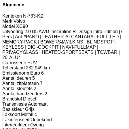
Algemeen
Kenteken
N-733-KZ
Merk
Volvo
Model
XC90
Uitvoering
2.0 B5 AWD Inscription R-Design Intro Edition [7-
Pers.] Aut. *PANO | LEATHER-ALCANTARA | FULL-LED |
MEMORY-PACK | BOWERS&WILKINS | BLINDSPOT |
KEYLESS | DIGI-COCKPIT | NAVI-FULLMAP |
PRIVACYGLASS | HEATED-SPORTSEATS | TOWBAR |
20''ALU*
Carrosserie
SUV
Tellerstand
232.949 km
Emissienorm
Euro 6
Aantal deuren
5
Aantal zitplaatsen
7
Aantal sleutels
2
Aantal handzenders
2
Brandstof
Diesel
Transmissie
Automaat
Basiskleur
Grijs
Laksoort
Metallic
Lakintensiteit
Onbekend
Interieurkleur
Overig