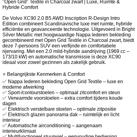
"Open Grid" Textile in Charcoal zwart | Luxe, Ruimte &
Hybride Comfort
De Volvo XC90 2.0 B5 AWD Inscription R-Design Intro
Edition combineert Scandinavische luxe met ruimte, hybride
efficiëntie en geavanceerde technologie. Uitgevoerd in Bright
Silver Metallic met hoogwaardige Nappa lederen bekleding
gecombineerd met Open Grid Textile in Charcoal zwart, biedt
deze 7-persoons SUV een verfijnde en comfortabele
rijervaring. Met een 2.0 mild-hybride aandrijving (1969 cc –
173/10 kW) en automatische transmissie is deze XC90
ideaal voor zowel gezinnen als zakelijk gebruik.
⭐ Belangrijkste Kenmerken & Comfort
✅ Nappa lederen bekleding Open Grid Textile – luxe en
moderne afwerking
✅ Sport-/contourstoelen – optimaal zitcomfort en steun
✅ Verwarmde voorstoelen – extra comfort tijdens koude
dagen
✅ Elektrisch verstelbare stoelen – optimale zitpositie
✅ Elektrisch glazen panorama dak – ruimtelijk en licht
interieur
✅ Automatische airconditioning – aangenaam
interieurklimaat
✅ Multifunctioneel stuurwiel – eenvoudige bediening