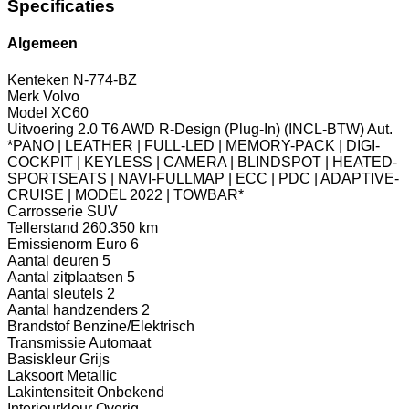
Specificaties
Algemeen
Kenteken
N-774-BZ
Merk
Volvo
Model
XC60
Uitvoering
2.0 T6 AWD R-Design (Plug-In) (INCL-BTW) Aut.
*PANO | LEATHER | FULL-LED | MEMORY-PACK | DIGI-
COCKPIT | KEYLESS | CAMERA | BLINDSPOT | HEATED-
SPORTSEATS | NAVI-FULLMAP | ECC | PDC | ADAPTIVE-
CRUISE | MODEL 2022 | TOWBAR*
Carrosserie
SUV
Tellerstand
260.350 km
Emissienorm
Euro 6
Aantal deuren
5
Aantal zitplaatsen
5
Aantal sleutels
2
Aantal handzenders
2
Brandstof
Benzine/Elektrisch
Transmissie
Automaat
Basiskleur
Grijs
Laksoort
Metallic
Lakintensiteit
Onbekend
Interieurkleur
Overig