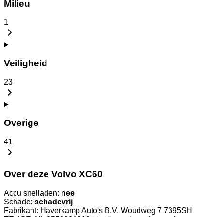
Milieu
1
Veiligheid
23
Overige
41
Over deze Volvo XC60
Accu snelladen:
nee
Schade:
schadevrij
Fabrikant: Haverkamp Auto's B.V. Woudweg 7 7395SH