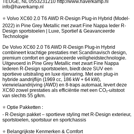
TEUGE, NL 0553231210 http://www.haverkamp.nl
info@haverkamp.nl
⭐ Volvo XC60 2.0 T6 AWD R-Design Plug-in Hybrid (Model-
2022) in Pine Grey Metallic met zwart Fine Nappa leder R-
Design sportstoelen | Luxe, Sportief & Geavanceerde
Technologie
De Volvo XC60 2.0 T6 AWD R-Design Plug-in Hybrid
combineert krachtige prestaties met Scandinavisch design,
premium comfort en geavanceerde veiligheidstechnologie.
Uitgevoerd in Pine Grey Metallic met zwart Fine Nappa
lederen R-Design sportstoelen, biedt deze SUV een
sportieve uitstraling en luxe rijervaring. Met een plug-in
hybride aandrijflijn (1969 cc, 186 kW + 64 kW),
vierwielaandrijving (AWD) en 8-traps automaat, levert deze
XC60 zowel prestaties als efficiëntie met een CO₂-uitstoot
van slechts 55 g/km.
⭐ Optie Pakketten :
- R-Design pakket – sportieve styling met R-Design exterieur,
sportstoelen, sportstuur en sportchassis
⭐ Belangrijkste Kenmerken & Comfort