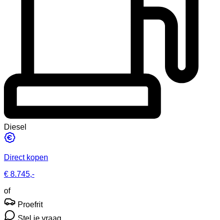
Diesel
Direct kopen
€ 8.745,-
of
Proefrit
Stel je vraag