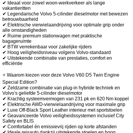
✔ Ideaal voor zowel woon-werkverkeer als lange
vakantieritten
✔ Legendarische Volvo 5-cilinder dieselmotor met bewezen
betrouwbaarheid
✔ Elektrische vierwielaandrijving voor optimale grip onder
alle omstandigheden
✔ Ruime premium stationwagen met praktische
bagageruimte
✔ BTW verrekenbaar voor zakelijke rijders
✔ Hoog veiligheidsniveau volgens Volvo-standaard
✔ Uitstekende combinatie van prestaties, comfort en
efficiëntie
⭐ Waarom kiezen voor deze Volvo V60 D5 Twin Engine
Special Edition?
✔ Zeldzame combinatie van plug-in hybride techniek en
Volvo's geliefde 5-cilinder dieselmotor
✔ Krachtig systeemvermogen van 231 pk en 620 Nm koppel
✔ Elektrische AWD-vierwielaandrijving voor maximale grip
✔ Luxe Off-Black Sport Leather interieur met sportstoelen
✔ Geavanceerde Volvo veiligheidssystemen inclusief City
Safety en BLIS
✔ Comfortabel én emissievrij rijden op korte afstanden
✔ Ideale reisauto dankzij uitstekende stoelen en hoog