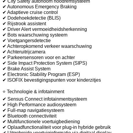
✔ City Safety autonoom noodremsysteem
✔ Autonomous Emergency Braking
✔ Adaptieve cruise control
✔ Dodehoekdetectie (BLIS)
✔ Rijstrook assistent
✔ Driver Alert vermoeidheidsherkenning
✔ Bots waarschuwing systeem
✔ Voetgangersdetectie
✔ Achteropkomend verkeer waarschuwing
✔ Achteruitrijcamera
✔ Parkeersensoren voor en achter
✔ Side Impact Protection System (SIPS)
✔ Brake Assist System
✔ Electronic Stability Program (ESP)
✔ ISOFIX bevestigingspunten voor kinderzitjes
⭐ Technologie & infotainment
✔ Sensus Connect infotainmentsysteem
✔ High Performance audiosysteem
✔ Full-map navigatiesysteem
✔ Bluetooth connectiviteit
✔ Multifunctionele voertuigbediening
✔ Oplaadfunctionaliteit voor plug-in hybride gebruik
✔ Uitgebreide voertuiginformatie via digitaal display