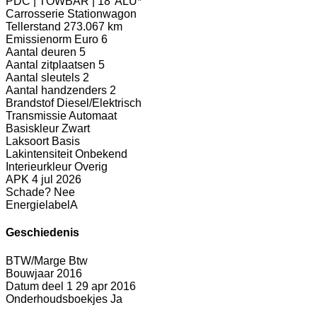
PDC | TOWBAR | 18''ALU*
Carrosserie
Stationwagon
Tellerstand
273.067 km
Emissienorm
Euro 6
Aantal deuren
5
Aantal zitplaatsen
5
Aantal sleutels
2
Aantal handzenders
2
Brandstof
Diesel/Elektrisch
Transmissie
Automaat
Basiskleur
Zwart
Laksoort
Basis
Lakintensiteit
Onbekend
Interieurkleur
Overig
APK
4 jul 2026
Schade?
Nee
Energielabel
A
Geschiedenis
BTW/Marge
Btw
Bouwjaar
2016
Datum deel 1
29 apr 2016
Onderhoudsboekjes
Ja