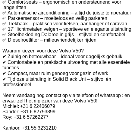
✅ Comfort-seats – ergonomisch en ondersteunend voor
lange ritten
✅ Automatische airconditioning – altijd de juiste temperatuur
✅ Parkeersensor – moeiteloos en veilig parkeren
✅ Trekhaak – praktisch voor fietsen, aanhanger of caravan
✅ 17’’ lichtmetalen velgen – sportieve en elegante uitstraling
✅ Stoelbekleding Dalaroe in grijs – stijlvol en comfortabel
✅ Dieselroetfilter – milieuvriendelijker rijden
Waarom kiezen voor deze Volvo V50?
✔ Zuinig en betrouwbaar – ideaal voor dagelijks gebruik
✔ Comfortabele en praktische uitvoering met alle essentiële
functies
✔ Compact, maar ruim genoeg voor gezin of werk
✔ Tijdloze uitstraling in Solid Black Uni – stijlvol én
professioneel
Neem vandaag nog contact op via telefoon of whatsapp : en
ervaar zelf het rijplezier van deze Volvo V50!
Michiel: +31 6 22406079
Sander: +31 6 82793899
Roy: +31 6 57262277
Kantoor: +31 55 3231210