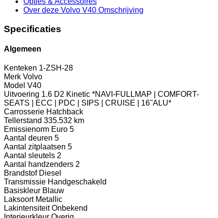
Opties
& Accessoires
Over deze Volvo V40
Omschrijving
Specificaties
Algemeen
Kenteken
1-ZSH-28
Merk
Volvo
Model
V40
Uitvoering
1.6 D2 Kinetic *NAVI-FULLMAP | COMFORT-
SEATS | ECC | PDC | SIPS | CRUISE | 16''ALU*
Carrosserie
Hatchback
Tellerstand
335.532 km
Emissienorm
Euro 5
Aantal deuren
5
Aantal zitplaatsen
5
Aantal sleutels
2
Aantal handzenders
2
Brandstof
Diesel
Transmissie
Handgeschakeld
Basiskleur
Blauw
Laksoort
Metallic
Lakintensiteit
Onbekend
Interieurkleur
Overig