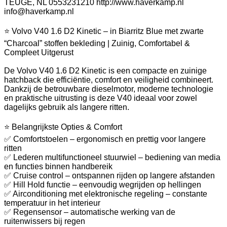
TEUGE, NL 0553231210 http://www.haverkamp.nl
info@haverkamp.nl
⭐ Volvo V40 1.6 D2 Kinetic – in Biarritz Blue met zwarte
“Charcoal” stoffen bekleding | Zuinig, Comfortabel &
Compleet Uitgerust
De Volvo V40 1.6 D2 Kinetic is een compacte en zuinige
hatchback die efficiëntie, comfort en veiligheid combineert.
Dankzij de betrouwbare dieselmotor, moderne technologie
en praktische uitrusting is deze V40 ideaal voor zowel
dagelijks gebruik als langere ritten.
⭐ Belangrijkste Opties & Comfort
✅ Comfortstoelen – ergonomisch en prettig voor langere
ritten
✅ Lederen multifunctioneel stuurwiel – bediening van media
en functies binnen handbereik
✅ Cruise control – ontspannen rijden op langere afstanden
✅ Hill Hold functie – eenvoudig wegrijden op hellingen
✅ Airconditioning met elektronische regeling – constante
temperatuur in het interieur
✅ Regensensor – automatische werking van de
ruitenwissers bij regen