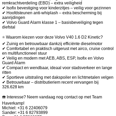
remkrachtverdeling (EBD) – extra veiligheid
✔ Isofix bevestiging voor kinderzitjes – veilig voor gezinnen
✔ Hoofdsteunen anti-whiplash – extra bescherming bij
aanrijdingen
✔ Volvo Guard Alarm klasse 1 – basisbeveiliging tegen
diefstal
⭐ Waarom kiezen voor deze Volvo V40 1.6 D2 Kinetic?
✔ Zuinig en betrouwbaar dankzij efficiënte dieselmotor
✔ Comfortabel en praktisch uitgerust met airco, cruise control
en multifunctioneel stuur
✔ Veilig en modern met AEB, ABS, ESP, Isofix en Volvo
Guard Alarm
✔ Compact en wendbaar, ideaal voor stadsverkeer en lange
ritten
✔ Sportieve uitstraling met dakspoiler en lichtmetalen velgen
✔ Betrouwbaar – distributieriem recent vervangen bij
326.628 km
☎️ Interesse? Neem vandaag nog contact op met Team
Haverkamp!
Michiel: +31 6 22406079
Sander: +31 6 82793899