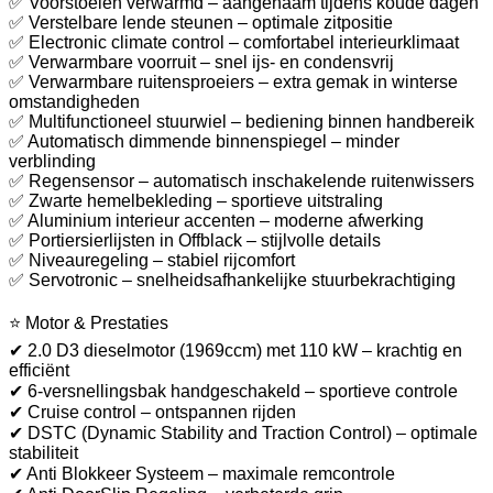
✅ Voorstoelen verwarmd – aangenaam tijdens koude dagen
✅ Verstelbare lende steunen – optimale zitpositie
✅ Electronic climate control – comfortabel interieurklimaat
✅ Verwarmbare voorruit – snel ijs- en condensvrij
✅ Verwarmbare ruitensproeiers – extra gemak in winterse
omstandigheden
✅ Multifunctioneel stuurwiel – bediening binnen handbereik
✅ Automatisch dimmende binnenspiegel – minder
verblinding
✅ Regensensor – automatisch inschakelende ruitenwissers
✅ Zwarte hemelbekleding – sportieve uitstraling
✅ Aluminium interieur accenten – moderne afwerking
✅ Portiersierlijsten in Offblack – stijlvolle details
✅ Niveauregeling – stabiel rijcomfort
✅ Servotronic – snelheidsafhankelijke stuurbekrachtiging
⭐ Motor & Prestaties
✔ 2.0 D3 dieselmotor (1969ccm) met 110 kW – krachtig en
efficiënt
✔ 6-versnellingsbak handgeschakeld – sportieve controle
✔ Cruise control – ontspannen rijden
✔ DSTC (Dynamic Stability and Traction Control) – optimale
stabiliteit
✔ Anti Blokkeer Systeem – maximale remcontrole