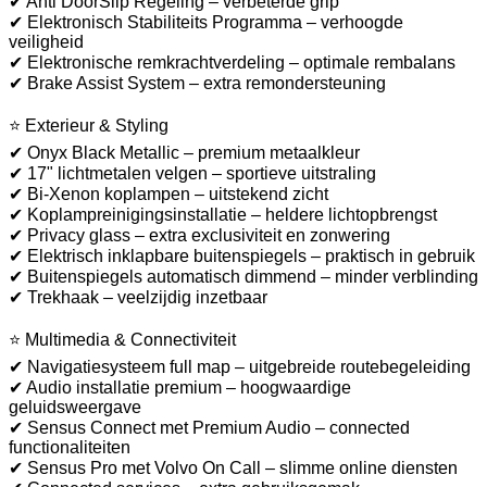
✔ Anti DoorSlip Regeling – verbeterde grip
✔ Elektronisch Stabiliteits Programma – verhoogde
veiligheid
✔ Elektronische remkrachtverdeling – optimale rembalans
✔ Brake Assist System – extra remondersteuning
⭐ Exterieur & Styling
✔ Onyx Black Metallic – premium metaalkleur
✔ 17" lichtmetalen velgen – sportieve uitstraling
✔ Bi-Xenon koplampen – uitstekend zicht
✔ Koplampreinigingsinstallatie – heldere lichtopbrengst
✔ Privacy glass – extra exclusiviteit en zonwering
✔ Elektrisch inklapbare buitenspiegels – praktisch in gebruik
✔ Buitenspiegels automatisch dimmend – minder verblinding
✔ Trekhaak – veelzijdig inzetbaar
⭐ Multimedia & Connectiviteit
✔ Navigatiesysteem full map – uitgebreide routebegeleiding
✔ Audio installatie premium – hoogwaardige
geluidsweergave
✔ Sensus Connect met Premium Audio – connected
functionaliteiten
✔ Sensus Pro met Volvo On Call – slimme online diensten