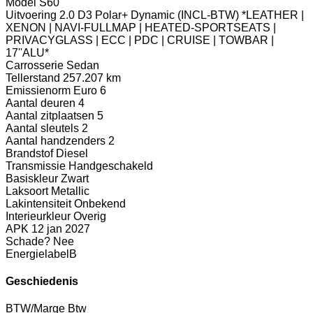
Model
S60
Uitvoering
2.0 D3 Polar+ Dynamic (INCL-BTW) *LEATHER |
XENON | NAVI-FULLMAP | HEATED-SPORTSEATS |
PRIVACYGLASS | ECC | PDC | CRUISE | TOWBAR |
17''ALU*
Carrosserie
Sedan
Tellerstand
257.207 km
Emissienorm
Euro 6
Aantal deuren
4
Aantal zitplaatsen
5
Aantal sleutels
2
Aantal handzenders
2
Brandstof
Diesel
Transmissie
Handgeschakeld
Basiskleur
Zwart
Laksoort
Metallic
Lakintensiteit
Onbekend
Interieurkleur
Overig
APK
12 jan 2027
Schade?
Nee
Energielabel
B
Geschiedenis
BTW/Marge
Btw