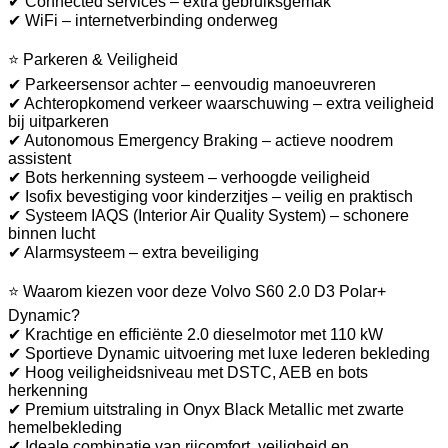
✔ Connected services – extra gebruiksgemak
✔ WiFi – internetverbinding onderweg
⭐ Parkeren & Veiligheid
✔ Parkeersensor achter – eenvoudig manoeuvreren
✔ Achteropkomend verkeer waarschuwing – extra veiligheid
bij uitparkeren
✔ Autonomous Emergency Braking – actieve noodrem
assistent
✔ Bots herkenning systeem – verhoogde veiligheid
✔ Isofix bevestiging voor kinderzitjes – veilig en praktisch
✔ Systeem IAQS (Interior Air Quality System) – schonere
binnen lucht
✔ Alarmsysteem – extra beveiliging
⭐ Waarom kiezen voor deze Volvo S60 2.0 D3 Polar+
Dynamic?
✔ Krachtige en efficiënte 2.0 dieselmotor met 110 kW
✔ Sportieve Dynamic uitvoering met luxe lederen bekleding
✔ Hoog veiligheidsniveau met DSTC, AEB en bots
herkenning
✔ Premium uitstraling in Onyx Black Metallic met zwarte
hemelbekleding
✔ Ideale combinatie van rijcomfort, veiligheid en