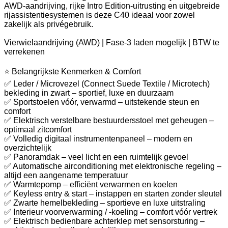
AWD-aandrijving, rijke Intro Edition-uitrusting en uitgebreide
rijassistentiesystemen is deze C40 ideaal voor zowel
zakelijk als privégebruik.
Vierwielaandrijving (AWD) | Fase-3 laden mogelijk | BTW te
verrekenen
⭐ Belangrijkste Kenmerken & Comfort
✅ Leder / Microvezel (Connect Suede Textile / Microtech)
bekleding in zwart – sportief, luxe en duurzaam
✅ Sportstoelen vóór, verwarmd – uitstekende steun en
comfort
✅ Elektrisch verstelbare bestuurdersstoel met geheugen –
optimaal zitcomfort
✅ Volledig digitaal instrumentenpaneel – modern en
overzichtelijk
✅ Panoramdak – veel licht en een ruimtelijk gevoel
✅ Automatische airconditioning met elektronische regeling –
altijd een aangename temperatuur
✅ Warmtepomp – efficiënt verwarmen en koelen
✅ Keyless entry & start – instappen en starten zonder sleutel
✅ Zwarte hemelbekleding – sportieve en luxe uitstraling
✅ Interieur voorverwarming / -koeling – comfort vóór vertrek
✅ Elektrisch bedienbare achterklep met sensorsturing –