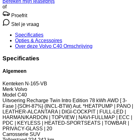
Bereken mijn leaseprijs
of
Proefrit
Stel je vraag
Specificaties
Opties
& Accessoires
Over deze Volvo C40
Omschrijving
Specificaties
Algemeen
Kenteken
N-165-VB
Merk
Volvo
Model
C40
Uitvoering
Recharge Twin Intro Edition 78 kWh AWD [ 3-
Fase ] {SOH-87%} (INCL-BTW) Aut. *HEATPUMP | PANO |
LEATHER-ALCANTARA | DIGI-COCKPIT | FULL-LED |
HARMAN/KARDON | TOPVIEW | NAVI-FULLMAP | ECC |
PDC | KEYLESS | HEATED-SPORTSEATS | TOWBAR |
PRIVACY-GLASS | 20
Carrosserie
SUV
Tellerstand
224.242 km