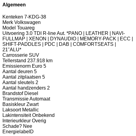
Algemeen
Kenteken
7-KDG-38
Merk
Volkswagen
Model
Touareg
Uitvoering
3.0 TDI R-line Aut. *PANO | LEATHER | NAVI-
FULLMAP | XENON | DYNAUDIO | MEMORY-PACK | ECC |
SHIFT-PADDLES | PDC | DAB | COMFORTSEATS |
21"ALU*
Carrosserie
SUV
Tellerstand
237.918 km
Emissienorm
Euro 5
Aantal deuren
5
Aantal zitplaatsen
5
Aantal sleutels
2
Aantal handzenders
2
Brandstof
Diesel
Transmissie
Automaat
Basiskleur
Zwart
Laksoort
Metallic
Lakintensiteit
Onbekend
Interieurkleur
Overig
Schade?
Nee
Energielabel
D