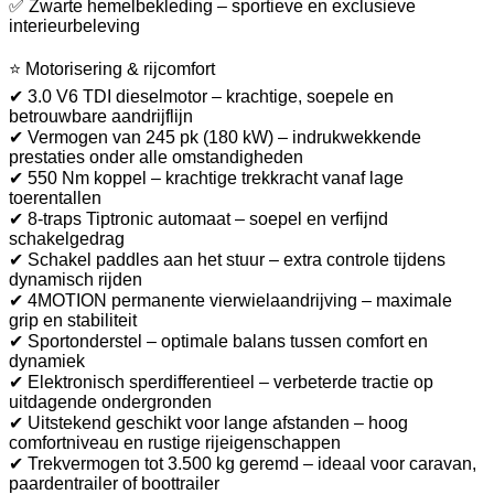
✅ Zwarte hemelbekleding – sportieve en exclusieve
interieurbeleving
⭐ Motorisering & rijcomfort
✔ 3.0 V6 TDI dieselmotor – krachtige, soepele en
betrouwbare aandrijflijn
✔ Vermogen van 245 pk (180 kW) – indrukwekkende
prestaties onder alle omstandigheden
✔ 550 Nm koppel – krachtige trekkracht vanaf lage
toerentallen
✔ 8-traps Tiptronic automaat – soepel en verfijnd
schakelgedrag
✔ Schakel paddles aan het stuur – extra controle tijdens
dynamisch rijden
✔ 4MOTION permanente vierwielaandrijving – maximale
grip en stabiliteit
✔ Sportonderstel – optimale balans tussen comfort en
dynamiek
✔ Elektronisch sperdifferentieel – verbeterde tractie op
uitdagende ondergronden
✔ Uitstekend geschikt voor lange afstanden – hoog
comfortniveau en rustige rijeigenschappen
✔ Trekvermogen tot 3.500 kg geremd – ideaal voor caravan,
paardentrailer of boottrailer