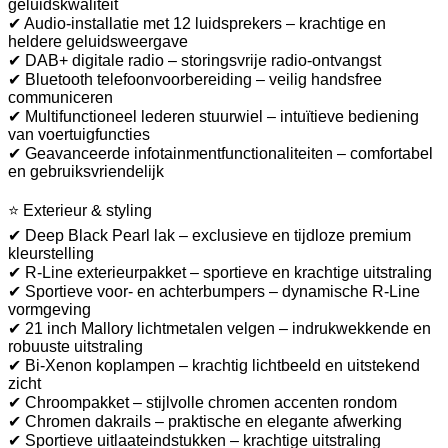
geluidskwaliteit
✔ Audio-installatie met 12 luidsprekers – krachtige en
heldere geluidsweergave
✔ DAB+ digitale radio – storingsvrije radio-ontvangst
✔ Bluetooth telefoonvoorbereiding – veilig handsfree
communiceren
✔ Multifunctioneel lederen stuurwiel – intuïtieve bediening
van voertuigfuncties
✔ Geavanceerde infotainmentfunctionaliteiten – comfortabel
en gebruiksvriendelijk
⭐ Exterieur & styling
✔ Deep Black Pearl lak – exclusieve en tijdloze premium
kleurstelling
✔ R-Line exterieurpakket – sportieve en krachtige uitstraling
✔ Sportieve voor- en achterbumpers – dynamische R-Line
vormgeving
✔ 21 inch Mallory lichtmetalen velgen – indrukwekkende en
robuuste uitstraling
✔ Bi-Xenon koplampen – krachtig lichtbeeld en uitstekend
zicht
✔ Chroompakket – stijlvolle chromen accenten rondom
✔ Chromen dakrails – praktische en elegante afwerking
✔ Sportieve uitlaateindstukken – krachtige uitstraling