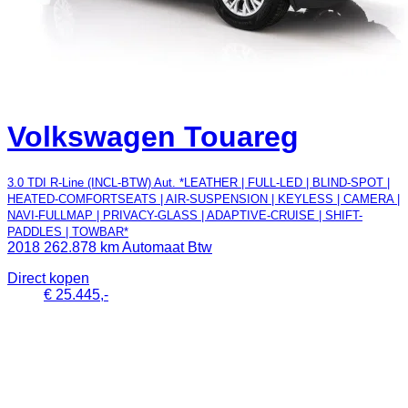
Volkswagen Touareg
3.0 TDI R-Line (INCL-BTW) Aut. *LEATHER | FULL-LED | BLIND-SPOT |
HEATED-COMFORTSEATS | AIR-SUSPENSION | KEYLESS | CAMERA |
NAVI-FULLMAP | PRIVACY-GLASS | ADAPTIVE-CRUISE | SHIFT-
PADDLES | TOWBAR*
2018
262.878 km
Automaat
Btw
Direct kopen
€ 25.445,-