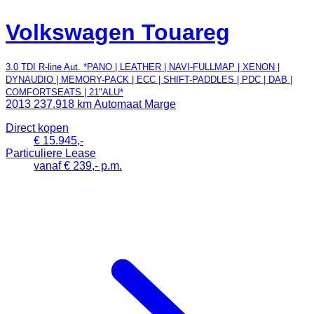
Volkswagen Touareg
3.0 TDI R-line Aut. *PANO | LEATHER | NAVI-FULLMAP | XENON |
DYNAUDIO | MEMORY-PACK | ECC | SHIFT-PADDLES | PDC | DAB |
COMFORTSEATS | 21"ALU*
2013
237.918 km
Automaat
Marge
Direct kopen
€ 15.945,-
Particuliere Lease
vanaf € 239,- p.m.