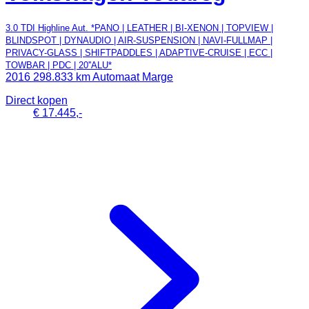
3.0 TDI Highline Aut. *PANO | LEATHER | BI-XENON | TOPVIEW |
BLINDSPOT | DYNAUDIO | AIR-SUSPENSION | NAVI-FULLMAP |
PRIVACY-GLASS | SHIFTPADDLES | ADAPTIVE-CRUISE | ECC |
TOWBAR | PDC | 20''ALU*
2016
298.833 km
Automaat
Marge
Direct kopen
€ 17.445,-