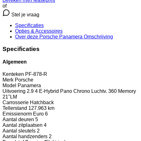
Bereken mijn leaseprijs
of
Stel je vraag
Specificaties
Opties
& Accessoires
Over deze Porsche Panamera
Omschrijving
Specificaties
Algemeen
Kenteken
PF-878-R
Merk
Porsche
Model
Panamera
Uitvoering
2.9 4 E-Hybrid Pano Chrono Luchtv. 360 Memory
21"LM
Carrosserie
Hatchback
Tellerstand
127.963 km
Emissienorm
Euro 6
Aantal deuren
5
Aantal zitplaatsen
4
Aantal sleutels
2
Aantal handzenders
2