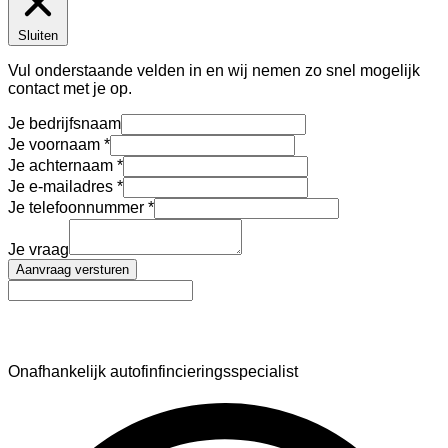
Sluiten
Vul onderstaande velden in en wij nemen zo snel mogelijk
contact met je op.
Je bedrijfsnaam
Je voornaam
Je achternaam
Je e-mailadres
Je telefoonnummer
Je vraag
Aanvraag versturen
AutoFinance
Onafhankelijk autofinfincieringsspecialist