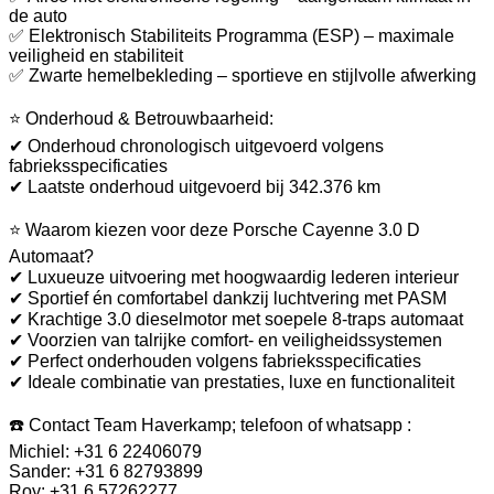
de auto
✅ Elektronisch Stabiliteits Programma (ESP) – maximale
veiligheid en stabiliteit
✅ Zwarte hemelbekleding – sportieve en stijlvolle afwerking
⭐ Onderhoud & Betrouwbaarheid:
✔ Onderhoud chronologisch uitgevoerd volgens
fabrieksspecificaties
✔ Laatste onderhoud uitgevoerd bij 342.376 km
⭐ Waarom kiezen voor deze Porsche Cayenne 3.0 D
Automaat?
✔ Luxueuze uitvoering met hoogwaardig lederen interieur
✔ Sportief én comfortabel dankzij luchtvering met PASM
✔ Krachtige 3.0 dieselmotor met soepele 8-traps automaat
✔ Voorzien van talrijke comfort- en veiligheidssystemen
✔ Perfect onderhouden volgens fabrieksspecificaties
✔ Ideale combinatie van prestaties, luxe en functionaliteit
☎️ Contact Team Haverkamp; telefoon of whatsapp :
Michiel: +31 6 22406079
Sander: +31 6 82793899
Roy: +31 6 57262277