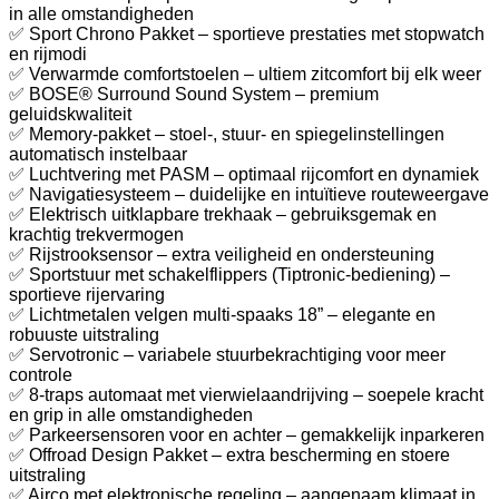
in alle omstandigheden
✅ Sport Chrono Pakket – sportieve prestaties met stopwatch
en rijmodi
✅ Verwarmde comfortstoelen – ultiem zitcomfort bij elk weer
✅ BOSE® Surround Sound System – premium
geluidskwaliteit
✅ Memory-pakket – stoel-, stuur- en spiegelinstellingen
automatisch instelbaar
✅ Luchtvering met PASM – optimaal rijcomfort en dynamiek
✅ Navigatiesysteem – duidelijke en intuïtieve routeweergave
✅ Elektrisch uitklapbare trekhaak – gebruiksgemak en
krachtig trekvermogen
✅ Rijstrooksensor – extra veiligheid en ondersteuning
✅ Sportstuur met schakelflippers (Tiptronic-bediening) –
sportieve rijervaring
✅ Lichtmetalen velgen multi-spaaks 18” – elegante en
robuuste uitstraling
✅ Servotronic – variabele stuurbekrachtiging voor meer
controle
✅ 8-traps automaat met vierwielaandrijving – soepele kracht
en grip in alle omstandigheden
✅ Parkeersensoren voor en achter – gemakkelijk inparkeren
✅ Offroad Design Pakket – extra bescherming en stoere
uitstraling
✅ Airco met elektronische regeling – aangenaam klimaat in