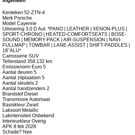
Algemeen
Kenteken
52-ZTN-4
Merk
Porsche
Model
Cayenne
Uitvoering
3.0 D Aut. *PANO | LEATHER | XENON-PLUS |
SPORT-CHRONO | HEATED-COMFORTSEATS | BOSE-
SOUND | MEMORY-PACK | AIR-SUSPENSION | NAVI-
FULLMAP | TOWBAR | LANE-ASSIST | SHIFT-PADDLES |
18''ALU*
Carrosserie
SUV
Tellerstand
358.132 km
Emissienorm
Euro 5
Aantal deuren
5
Aantal zitplaatsen
5
Aantal sleutels
2
Aantal handzenders
2
Brandstof
Diesel
Transmissie
Automaat
Basiskleur
Zwart
Laksoort
Metallic
Lakintensiteit
Onbekend
Interieurkleur
Overig
APK
8 feb 2026
Schade?
Nee