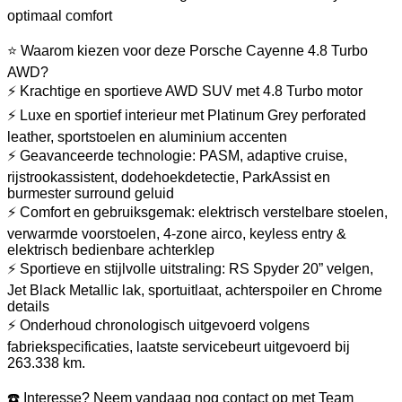
optimaal comfort
⭐ Waarom kiezen voor deze Porsche Cayenne 4.8 Turbo
AWD?
⚡ Krachtige en sportieve AWD SUV met 4.8 Turbo motor
⚡ Luxe en sportief interieur met Platinum Grey perforated
leather, sportstoelen en aluminium accenten
⚡ Geavanceerde technologie: PASM, adaptive cruise,
rijstrookassistent, dodehoekdetectie, ParkAssist en
burmester surround geluid
⚡ Comfort en gebruiksgemak: elektrisch verstelbare stoelen,
verwarmde voorstoelen, 4-zone airco, keyless entry &
elektrisch bedienbare achterklep
⚡ Sportieve en stijlvolle uitstraling: RS Spyder 20” velgen,
Jet Black Metallic lak, sportuitlaat, achterspoiler en Chrome
details
⚡ Onderhoud chronologisch uitgevoerd volgens
fabriekspecificaties, laatste servicebeurt uitgevoerd bij
263.338 km.
☎️ Interesse? Neem vandaag nog contact op met Team