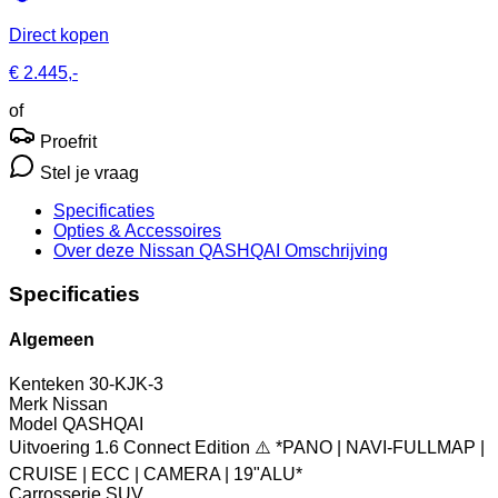
Direct kopen
€ 2.445,-
of
Proefrit
Stel je vraag
Specificaties
Opties
& Accessoires
Over deze Nissan QASHQAI
Omschrijving
Specificaties
Algemeen
Kenteken
30-KJK-3
Merk
Nissan
Model
QASHQAI
Uitvoering
1.6 Connect Edition ⚠️ *PANO | NAVI-FULLMAP |
CRUISE | ECC | CAMERA | 19"ALU*
Carrosserie
SUV