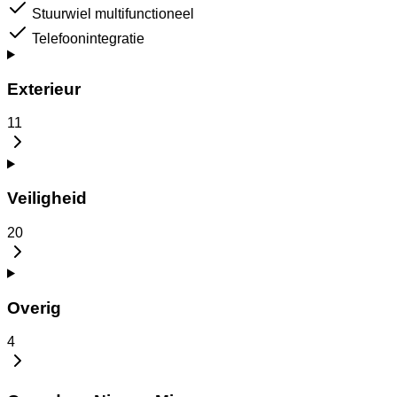
Stuurwiel multifunctioneel
Telefoonintegratie
Exterieur
11
Veiligheid
20
Overig
4