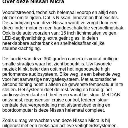
Over deze Nissan Micra
Vooruitstrevend, technisch helemaal voorop en altijd een
plezier om te rijden. Dat is Nissan. Innovation that excites.
De aandrijving van deze Nissan wordt verzorgd door een
driecilinder motor en een handgeschakelde versnellingsbak.
Ook is de auto voorzien van: 16 inch lichtmetalen velgen,
LED-dagrijverlichting, extra getint glas, in delen
neerklapbare achterbank en snelheidsafhankelijke
stuurbekrachtiging.
De functie van deze 360 graden camera is vooral nuttig in
smalle straatjes waar het zicht beperkt is. Uw favoriete
muziek klinkt beter dan ooit met het ingebouwde high
performance audiosysteem. Elke weg is een bekende weg
voor het aanwezige navigatiesysteem. Met automatische
airconditioning hoeft u alleen de gewenste temperatuur in te
stellen. Het systeem doet de rest. Veilig en handig: het
audiosysteem laat zich bedienen vanaf het stuur. Met DAB
ontvangst, regensensor, cruise control, lederen stuur,
centrale deurvergrendeling met afstandsbediening en
boordcomputer is deze Nissan helemaal compleet.
Zoals u mag verwachten van deze Nissan Micra is hij
uitgerust met een reeks aan actieve veiligheidssystemen.