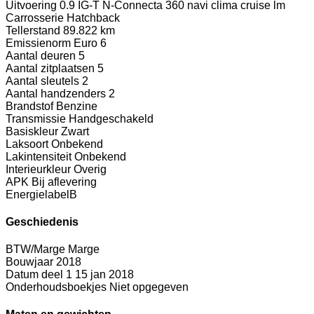
Uitvoering
0.9 IG-T N-Connecta 360 navi clima cruise lm
Carrosserie
Hatchback
Tellerstand
89.822 km
Emissienorm
Euro 6
Aantal deuren
5
Aantal zitplaatsen
5
Aantal sleutels
2
Aantal handzenders
2
Brandstof
Benzine
Transmissie
Handgeschakeld
Basiskleur
Zwart
Laksoort
Onbekend
Lakintensiteit
Onbekend
Interieurkleur
Overig
APK
Bij aflevering
Energielabel
B
Geschiedenis
BTW/Marge
Marge
Bouwjaar
2018
Datum deel 1
15 jan 2018
Onderhoudsboekjes
Niet opgegeven