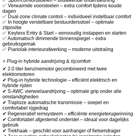
✅ Sport-comfortstoelen – uitstekende ondersteuning
✅ Verwarmde voorstoelen – extra comfort tijdens koude
dagen
✅ Dual-zone climate control – individueel instelbaar comfort
✅ In hoogte verstelbare bestuurdersstoel – optimale
zitpositie
✅ Keyless Entry & Start – eenvoudig instappen en starten
✅ Automatisch dimmende binnenspiegel – extra
gebruiksgemak
✅ Pianolak interieurafwerking – moderne uitstraling
⭐ Plug-in hybride aandrijving & rijcomfort
✔ 2.0 liter benzinemotor gecombineerd met twee
elektromotoren
✔ Plug-in hybride technologie – efficiënt elektrisch en
hybride rijden
✔ S-AWC vierwielaandrijving – optimale grip onder alle
omstandigheden
✔ Traploze automatische transmissie – soepel en
comfortabel rijgedrag
✔ Regeneratief remsysteem – efficiënte energieterugwinning
✔ Comfortabel afgestemd onderstel – ideaal voor dagelijks
gebruik
✔ Trekhaak – geschikt voor aanhanger of fietsendrager