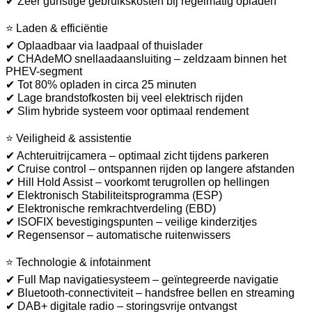
✔ Zeer gunstige gebruikskosten bij regelmatig opladen
⭐ Laden & efficiëntie
✔ Oplaadbaar via laadpaal of thuislader
✔ CHAdeMO snellaadaansluiting – zeldzaam binnen het
PHEV-segment
✔ Tot 80% opladen in circa 25 minuten
✔ Lage brandstofkosten bij veel elektrisch rijden
✔ Slim hybride systeem voor optimaal rendement
⭐ Veiligheid & assistentie
✔ Achteruitrijcamera – optimaal zicht tijdens parkeren
✔ Cruise control – ontspannen rijden op langere afstanden
✔ Hill Hold Assist – voorkomt terugrollen op hellingen
✔ Elektronisch Stabiliteitsprogramma (ESP)
✔ Elektronische remkrachtverdeling (EBD)
✔ ISOFIX bevestigingspunten – veilige kinderzitjes
✔ Regensensor – automatische ruitenwissers
⭐ Technologie & infotainment
✔ Full Map navigatiesysteem – geïntegreerde navigatie
✔ Bluetooth-connectiviteit – handsfree bellen en streaming
✔ DAB+ digitale radio – storingsvrije ontvangst