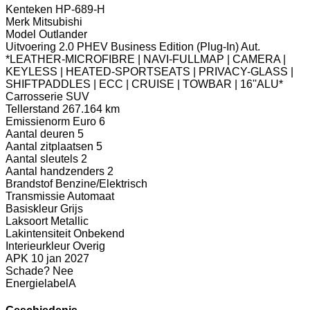
Kenteken
HP-689-H
Merk
Mitsubishi
Model
Outlander
Uitvoering
2.0 PHEV Business Edition (Plug-In) Aut.
*LEATHER-MICROFIBRE | NAVI-FULLMAP | CAMERA |
KEYLESS | HEATED-SPORTSEATS | PRIVACY-GLASS |
SHIFTPADDLES | ECC | CRUISE | TOWBAR | 16''ALU*
Carrosserie
SUV
Tellerstand
267.164 km
Emissienorm
Euro 6
Aantal deuren
5
Aantal zitplaatsen
5
Aantal sleutels
2
Aantal handzenders
2
Brandstof
Benzine/Elektrisch
Transmissie
Automaat
Basiskleur
Grijs
Laksoort
Metallic
Lakintensiteit
Onbekend
Interieurkleur
Overig
APK
10 jan 2027
Schade?
Nee
Energielabel
A