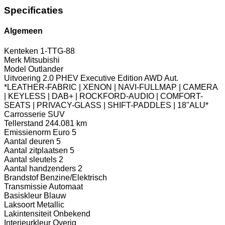
Specificaties
Algemeen
Kenteken
1-TTG-88
Merk
Mitsubishi
Model
Outlander
Uitvoering
2.0 PHEV Executive Edition AWD Aut.
*LEATHER-FABRIC | XENON | NAVI-FULLMAP | CAMERA
| KEYLESS | DAB+ | ROCKFORD-AUDIO | COMFORT-
SEATS | PRIVACY-GLASS | SHIFT-PADDLES | 18''ALU*
Carrosserie
SUV
Tellerstand
244.081 km
Emissienorm
Euro 5
Aantal deuren
5
Aantal zitplaatsen
5
Aantal sleutels
2
Aantal handzenders
2
Brandstof
Benzine/Elektrisch
Transmissie
Automaat
Basiskleur
Blauw
Laksoort
Metallic
Lakintensiteit
Onbekend
Interieurkleur
Overig