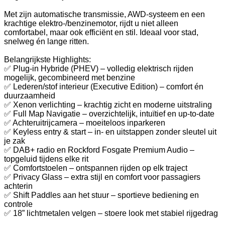
Met zijn automatische transmissie, AWD-systeem en een
krachtige elektro-/benzinemotor, rijdt u niet alleen
comfortabel, maar ook efficiënt en stil. Ideaal voor stad,
snelweg én lange ritten.
Belangrijkste Highlights:
✅ Plug-in Hybride (PHEV) – volledig elektrisch rijden
mogelijk, gecombineerd met benzine
✅ Lederen/stof interieur (Executive Edition) – comfort én
duurzaamheid
✅ Xenon verlichting – krachtig zicht en moderne uitstraling
✅ Full Map Navigatie – overzichtelijk, intuïtief en up-to-date
✅ Achteruitrijcamera – moeiteloos inparkeren
✅ Keyless entry & start – in- en uitstappen zonder sleutel uit
je zak
✅ DAB+ radio en Rockford Fosgate Premium Audio –
topgeluid tijdens elke rit
✅ Comfortstoelen – ontspannen rijden op elk traject
✅ Privacy Glass – extra stijl en comfort voor passagiers
achterin
✅ Shift Paddles aan het stuur – sportieve bediening en
controle
✅ 18” lichtmetalen velgen – stoere look met stabiel rijgedrag