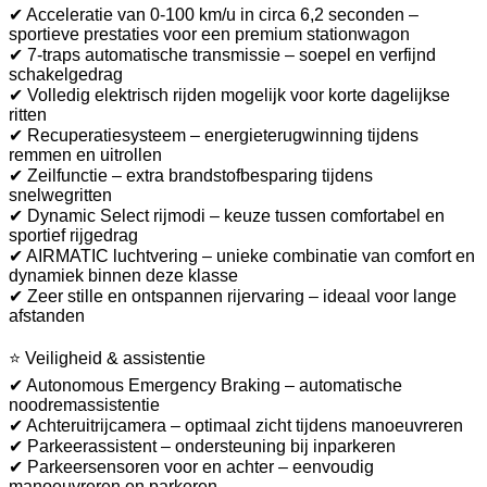
✔ Acceleratie van 0-100 km/u in circa 6,2 seconden –
sportieve prestaties voor een premium stationwagon
✔ 7-traps automatische transmissie – soepel en verfijnd
schakelgedrag
✔ Volledig elektrisch rijden mogelijk voor korte dagelijkse
ritten
✔ Recuperatiesysteem – energieterugwinning tijdens
remmen en uitrollen
✔ Zeilfunctie – extra brandstofbesparing tijdens
snelwegritten
✔ Dynamic Select rijmodi – keuze tussen comfortabel en
sportief rijgedrag
✔ AIRMATIC luchtvering – unieke combinatie van comfort en
dynamiek binnen deze klasse
✔ Zeer stille en ontspannen rijervaring – ideaal voor lange
afstanden
⭐ Veiligheid & assistentie
✔ Autonomous Emergency Braking – automatische
noodremassistentie
✔ Achteruitrijcamera – optimaal zicht tijdens manoeuvreren
✔ Parkeerassistent – ondersteuning bij inparkeren
✔ Parkeersensoren voor en achter – eenvoudig
manoeuvreren en parkeren