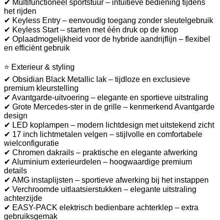
✔ Multifunctioneel sportstuur – intuïtieve bediening tijdens
het rijden
✔ Keyless Entry – eenvoudig toegang zonder sleutelgebruik
✔ Keyless Start – starten met één druk op de knop
✔ Oplaadmogelijkheid voor de hybride aandrijflijn – flexibel
en efficiënt gebruik
⭐ Exterieur & styling
✔ Obsidian Black Metallic lak – tijdloze en exclusieve
premium kleurstelling
✔ Avantgarde-uitvoering – elegante en sportieve uitstraling
✔ Grote Mercedes-ster in de grille – kenmerkend Avantgarde
design
✔ LED koplampen – modern lichtdesign met uitstekend zicht
✔ 17 inch lichtmetalen velgen – stijlvolle en comfortabele
wielconfiguratie
✔ Chromen dakrails – praktische en elegante afwerking
✔ Aluminium exterieurdelen – hoogwaardige premium
details
✔ AMG instaplijsten – sportieve afwerking bij het instappen
✔ Verchroomde uitlaatsierstukken – elegante uitstraling
achterzijde
✔ EASY-PACK elektrisch bedienbare achterklep – extra
gebruiksgemak