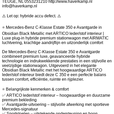
TEUGE, NL 0553231210 http://www.haverkamp.nl
info@haverkamp.nl
⚠️ Let op: hybride accu defect. ⚠️
⭐ Mercedes-Benz C-Klasse Estate 350 e Avantgarde in
Obsidian Black Metallic met ARTICO leder/stof interieur |
Luxe plug-in hybride premium stationwagon met AIRMATIC
luchtvering, krachtige aandrijflijn en uitzonderlijk comfort
De Mercedes-Benz C-Klasse Estate 350 e Avantgarde
combineert premium luxe, geavanceerde hybride
technologie en indrukwekkende prestaties in een stijlvolle en
veelzijdige stationwagon. Uitgevoerd in het elegante
Obsidian Black Metallic met het hoogwaardige ARTICO
leder/stof interieur biedt deze C 350 e een perfecte balans
tussen comfort, efficiëntie, ruimte en rijplezier.
⭐ Belangrijkste kenmerken & comfort
✅ ARTICO leder/stof interieur – hoogwaardige en duurzame
premium bekleding
✅ Avantgarde-uitvoering – stijlvolle afwerking met sportieve
Mercedes-signatuur
✅ Sportstoelen – uitstekende ondersteuning en hoog