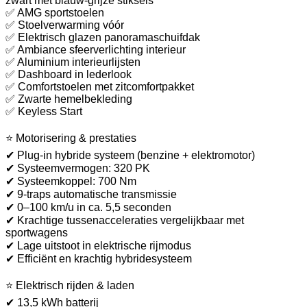
zwart met blauw-grijze stiksels
✅ AMG sportstoelen
✅ Stoelverwarming vóór
✅ Elektrisch glazen panoramaschuifdak
✅ Ambiance sfeerverlichting interieur
✅ Aluminium interieurlijsten
✅ Dashboard in lederlook
✅ Comfortstoelen met zitcomfortpakket
✅ Zwarte hemelbekleding
✅ Keyless Start
⭐ Motorisering & prestaties
✔ Plug-in hybride systeem (benzine + elektromotor)
✔ Systeemvermogen: 320 PK
✔ Systeemkoppel: 700 Nm
✔ 9-traps automatische transmissie
✔ 0–100 km/u in ca. 5,5 seconden
✔ Krachtige tussenacceleraties vergelijkbaar met
sportwagens
✔ Lage uitstoot in elektrische rijmodus
✔ Efficiënt en krachtig hybridesysteem
⭐ Elektrisch rijden & laden
✔ 13,5 kWh batterij