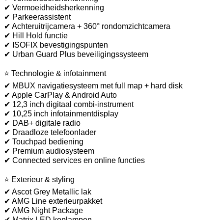
✔ Vermoeidheidsherkenning
✔ Parkeerassistent
✔ Achteruitrijcamera + 360° rondomzichtcamera
✔ Hill Hold functie
✔ ISOFIX bevestigingspunten
✔ Urban Guard Plus beveiligingssysteem
⭐ Technologie & infotainment
✔ MBUX navigatiesysteem met full map + hard disk
✔ Apple CarPlay & Android Auto
✔ 12,3 inch digitaal combi-instrument
✔ 10,25 inch infotainmentdisplay
✔ DAB+ digitale radio
✔ Draadloze telefoonlader
✔ Touchpad bediening
✔ Premium audiosysteem
✔ Connected services en online functies
⭐ Exterieur & styling
✔ Ascot Grey Metallic lak
✔ AMG Line exterieurpakket
✔ AMG Night Package
✔ Matrix LED koplampen