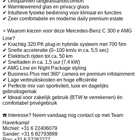
✔ Ontspannen langeafstandscomfort
✔ Warmtewerend glas en privacy glass
✔ Intuïtieve fysieke bediening voor klimaat en functies
✔ Zeer comfortabele en moderne daily premium estate
⭐ Waarom kiezen voor deze Mercedes-Benz C 300 e AMG
Line?
✔ Krachtig 320 PK plug-in hybride systeem met 700 Nm
✔ Snelle acceleratie (0–100 km/u in ca. 5,5 sec)
✔ Elektrisch rijden tot ca. 50 km
✔ Snelladen in ca. 1,5 uur (7,4 kW)
✔ AMG Line en Night Package styling
✔ Business Plus met 360° camera en premium infotainment
✔ Lage verbruikskosten en hoge efficiëntie
✔ Perfecte mix van sportiviteit, luxe en dagelijks
gebruiksgemak
✔ Ideaal voor zakelijk gebruik (BTW te verrekenen) én
comfortabel privégebruik
☎️ Interesse? Neem vandaag nog contact op met Team
Haverkamp!
Michiel: +31 6 22406079
Sander: +31 6 82793899
Roy: +31 6 57262277