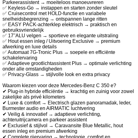
Parkeerassistent → moeiteloos manoeuvreren
✅ Keyless-Go → instappen en starten zonder sleutel
✅ Cruisecontrol met HOLD-functie en variabele
snelheidsbegrenzing → ontspannen lange ritten
✅ EASY PACK-achterklep elektrisch → praktisch en
gebruiksvriendelijk
✅ 17''ALU velgen → sportieve en elegante uitstraling
✅ Hout essen inleg / Uitvoering Exclusive → premium
afwerking en luxe details
✅ Automaat 7G-Tronic Plus → soepele en efficiënte
schakelervaring
✅ Adaptieve grootlichtassistent Plus → optimale verlichting
onder alle omstandigheden
✅ Privacy-Glass → stijlvolle look en extra privacy
Waarom kiezen voor deze Mercedes-Benz C 350 e?
✔ Plug-in hybride efficiëntie → krachtig en zuinig voor zowel
zakelijke als privé kilometers
✔ Luxe & comfort → Electrisch glazen panoramadak, leder,
Burmester audio en AIRMATIC luchtvering
✔ Veilig & innovatief → adaptieve verlichting,
achteruitrijcamera en parkeer assistent
✔ Exclusief & stijlvol → Caravansite Blue Metallic, hout
essen inleg en premium afwerking
✔ Complete rijervaring → technologie, comfort en