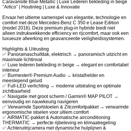
Caravansite Blue Metallic | Luxe Lederen bekleding in beige
"Artico" | Houtinleg | Luxe & Innovatie
Ervaar het ultieme samenspel van elegantie, technologie en
comfort met deze Mercedes-Benz C 350 e Lease Edition
(model 2016). Deze premium plug-in hybride biedt niet
alleen indrukwekkende efficiency en rijcomfort, maar ook een
luxueuze afwerking en geavanceerde veiligheidssystemen.
Highlights & Uitrusting
✅ Panoramaschuifdak, elektrisch → panoramisch uitzicht en
maximale lichtinval
✅ Luxe lederen bekleding in beige → elegant en comfortabel
interieur
✅ Burmester® Premium Audio → kristalhelder en
meeslepend geluid
✅ Full-LED verlichting → moderne uitstraling en optimale
zichtbaarheid
✅ Navigatie met groot scherm / Garmin® MAP PILOT →
eenvoudig en nauwkeurig navigeren
✅ Verwarmde Sportstoelen & Zitcomfortpakket → verwarmde
ergonomische stoelen voor ultiem comfort
✅ AIRMATIC-pakket & Automatische airconditioning
THERMATIC → perfecte rijbeleving en klimaatregeling
✅ Achteruitrijcamera met dynamische hulplijnen &