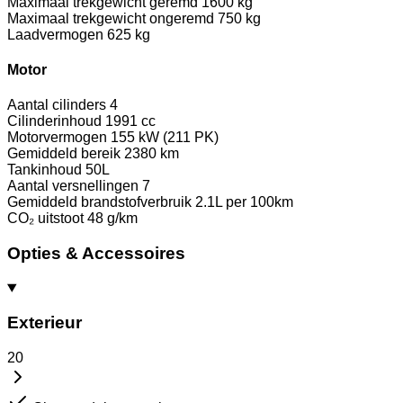
Maximaal trekgewicht geremd
1600 kg
Maximaal trekgewicht ongeremd
750 kg
Laadvermogen
625 kg
Motor
Aantal cilinders
4
Cilinderinhoud
1991 cc
Motorvermogen
155 kW (211 PK)
Gemiddeld bereik
2380 km
Tankinhoud
50L
Aantal versnellingen
7
Gemiddeld brandstofverbruik
2.1L per 100km
CO₂ uitstoot
48 g/km
Opties & Accessoires
Exterieur
20