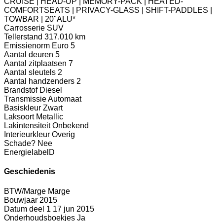
CRUISE | HEAD-UP | MEMORY-PACK | HEATED-
COMFORTSEATS | PRIVACY-GLASS | SHIFT-PADDLES |
TOWBAR | 20"ALU*
Carrosserie
SUV
Tellerstand
317.010 km
Emissienorm
Euro 5
Aantal deuren
5
Aantal zitplaatsen
7
Aantal sleutels
2
Aantal handzenders
2
Brandstof
Diesel
Transmissie
Automaat
Basiskleur
Zwart
Laksoort
Metallic
Lakintensiteit
Onbekend
Interieurkleur
Overig
Schade?
Nee
Energielabel
D
Geschiedenis
BTW/Marge
Marge
Bouwjaar
2015
Datum deel 1
17 jun 2015
Onderhoudsboekjes
Ja