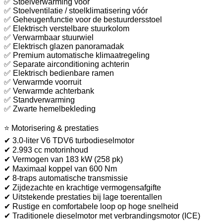
✅ Stoelverwarming vóór
✅ Stoelventilatie / stoelklimatisering vóór
✅ Geheugenfunctie voor de bestuurdersstoel
✅ Elektrisch verstelbare stuurkolom
✅ Verwarmbaar stuurwiel
✅ Elektrisch glazen panoramadak
✅ Premium automatische klimaatregeling
✅ Separate airconditioning achterin
✅ Elektrisch bedienbare ramen
✅ Verwarmde voorruit
✅ Verwarmde achterbank
✅ Standverwarming
✅ Zwarte hemelbekleding
⭐ Motorisering & prestaties
✔ 3.0-liter V6 TDV6 turbodieselmotor
✔ 2.993 cc motorinhoud
✔ Vermogen van 183 kW (258 pk)
✔ Maximaal koppel van 600 Nm
✔ 8-traps automatische transmissie
✔ Zijdezachte en krachtige vermogensafgifte
✔ Uitstekende prestaties bij lage toerentallen
✔ Rustige en comfortabele loop op hoge snelheid
✔ Traditionele dieselmotor met verbrandingsmotor (ICE)