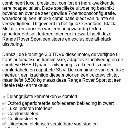
combineert luxe, prestaties, comfort en indrukwekkende
terreincapaciteiten. Deze specifieke uitvoering beschikt
bovendien over de zeer gewilde 7-persoonsconfiguratie,
waardoor hij een unieke combinatie biedt van ruimte en
veelzijdigheid. Uitgevoerd in het tijdloze Santorini Black
Metallic en voorzien van een hoogwaardig Oxford
geperforeerd soft-lederen interieur in zwart, heeft deze
Range Rover Sport een stoere en exclusieve all-black
uitstraling.
Dankzij de krachtige 3.0 TDV6 dieselmotor, de verfijnde 8-
traps automatische transmissie, adaptieve luchtvering en de
sportieve HSE Dynamic-uitvoering is dit een bijzonder
comfortabele én capabele SUV. De combinatie van een luxe
interieur, een krachtige dieselmotor en een trekgewicht tot
maar liefst 3.500 kg maakt deze Range Rover Sport tot een
ideale reis- en trekauto.
⭐ Belangrijkste kenmerken & comfort
✅ Oxford geperforeerde soft-lederen bekleding in zwart
✅ Luxe lederen interieur
✅ Comfortstoelen
✅ Contourstoelen
✅ Uitgebreid elektrisch verstelbare voorstoelen