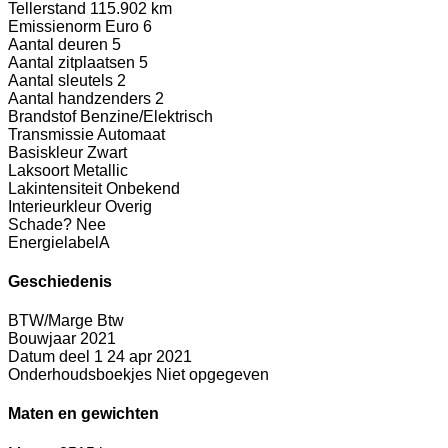
Tellerstand
115.902 km
Emissienorm
Euro 6
Aantal deuren
5
Aantal zitplaatsen
5
Aantal sleutels
2
Aantal handzenders
2
Brandstof
Benzine/Elektrisch
Transmissie
Automaat
Basiskleur
Zwart
Laksoort
Metallic
Lakintensiteit
Onbekend
Interieurkleur
Overig
Schade?
Nee
Energielabel
A
Geschiedenis
BTW/Marge
Btw
Bouwjaar
2021
Datum deel 1
24 apr 2021
Onderhoudsboekjes
Niet opgegeven
Maten en gewichten