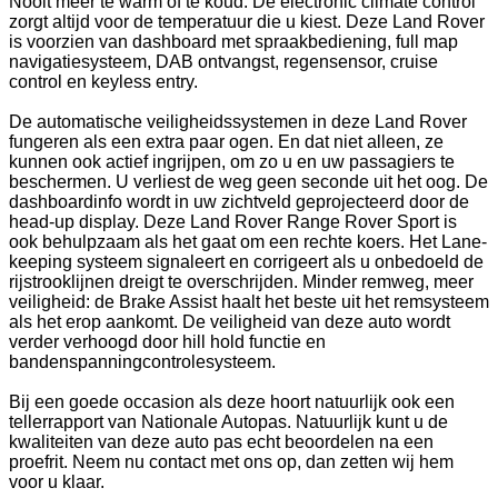
Nooit meer te warm of te koud. De electronic climate control
zorgt altijd voor de temperatuur die u kiest. Deze Land Rover
is voorzien van dashboard met spraakbediening, full map
navigatiesysteem, DAB ontvangst, regensensor, cruise
control en keyless entry.
De automatische veiligheidssystemen in deze Land Rover
fungeren als een extra paar ogen. En dat niet alleen, ze
kunnen ook actief ingrijpen, om zo u en uw passagiers te
beschermen. U verliest de weg geen seconde uit het oog. De
dashboardinfo wordt in uw zichtveld geprojecteerd door de
head-up display. Deze Land Rover Range Rover Sport is
ook behulpzaam als het gaat om een rechte koers. Het Lane-
keeping systeem signaleert en corrigeert als u onbedoeld de
rijstrooklijnen dreigt te overschrijden. Minder remweg, meer
veiligheid: de Brake Assist haalt het beste uit het remsysteem
als het erop aankomt. De veiligheid van deze auto wordt
verder verhoogd door hill hold functie en
bandenspanningcontrolesysteem.
Bij een goede occasion als deze hoort natuurlijk ook een
tellerrapport van Nationale Autopas. Natuurlijk kunt u de
kwaliteiten van deze auto pas echt beoordelen na een
proefrit. Neem nu contact met ons op, dan zetten wij hem
voor u klaar.