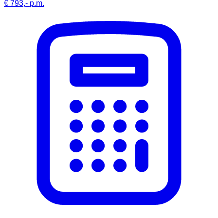
€ 793,-
p.m.