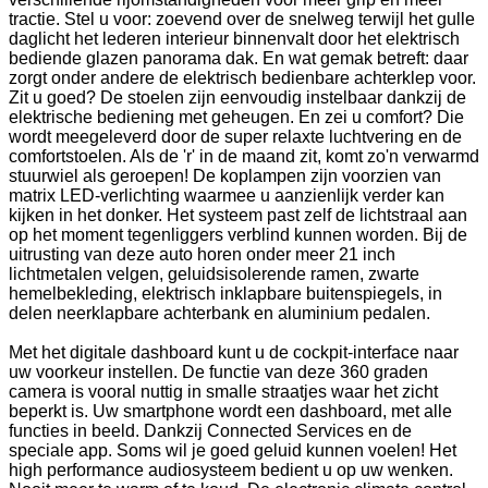
tractie. Stel u voor: zoevend over de snelweg terwijl het gulle
daglicht het lederen interieur binnenvalt door het elektrisch
bediende glazen panorama dak. En wat gemak betreft: daar
zorgt onder andere de elektrisch bedienbare achterklep voor.
Zit u goed? De stoelen zijn eenvoudig instelbaar dankzij de
elektrische bediening met geheugen. En zei u comfort? Die
wordt meegeleverd door de super relaxte luchtvering en de
comfortstoelen. Als de 'r' in de maand zit, komt zo'n verwarmd
stuurwiel als geroepen! De koplampen zijn voorzien van
matrix LED-verlichting waarmee u aanzienlijk verder kan
kijken in het donker. Het systeem past zelf de lichtstraal aan
op het moment tegenliggers verblind kunnen worden. Bij de
uitrusting van deze auto horen onder meer 21 inch
lichtmetalen velgen, geluidsisolerende ramen, zwarte
hemelbekleding, elektrisch inklapbare buitenspiegels, in
delen neerklapbare achterbank en aluminium pedalen.
Met het digitale dashboard kunt u de cockpit-interface naar
uw voorkeur instellen. De functie van deze 360 graden
camera is vooral nuttig in smalle straatjes waar het zicht
beperkt is. Uw smartphone wordt een dashboard, met alle
functies in beeld. Dankzij Connected Services en de
speciale app. Soms wil je goed geluid kunnen voelen! Het
high performance audiosysteem bedient u op uw wenken.