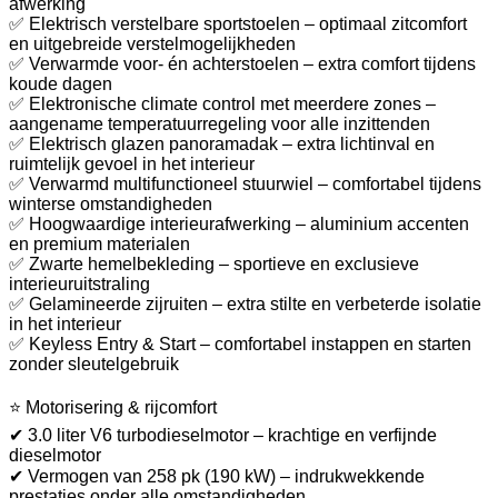
afwerking
✅ Elektrisch verstelbare sportstoelen – optimaal zitcomfort
en uitgebreide verstelmogelijkheden
✅ Verwarmde voor- én achterstoelen – extra comfort tijdens
koude dagen
✅ Elektronische climate control met meerdere zones –
aangename temperatuurregeling voor alle inzittenden
✅ Elektrisch glazen panoramadak – extra lichtinval en
ruimtelijk gevoel in het interieur
✅ Verwarmd multifunctioneel stuurwiel – comfortabel tijdens
winterse omstandigheden
✅ Hoogwaardige interieurafwerking – aluminium accenten
en premium materialen
✅ Zwarte hemelbekleding – sportieve en exclusieve
interieuruitstraling
✅ Gelamineerde zijruiten – extra stilte en verbeterde isolatie
in het interieur
✅ Keyless Entry & Start – comfortabel instappen en starten
zonder sleutelgebruik
⭐ Motorisering & rijcomfort
✔ 3.0 liter V6 turbodieselmotor – krachtige en verfijnde
dieselmotor
✔ Vermogen van 258 pk (190 kW) – indrukwekkende
prestaties onder alle omstandigheden