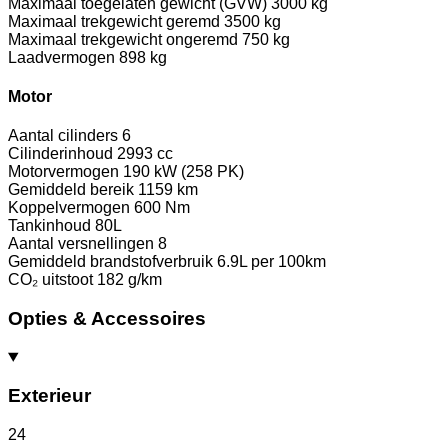
Maximaal toegelaten gewicht (GVW)
3000 kg
Maximaal trekgewicht geremd
3500 kg
Maximaal trekgewicht ongeremd
750 kg
Laadvermogen
898 kg
Motor
Aantal cilinders
6
Cilinderinhoud
2993 cc
Motorvermogen
190 kW (258 PK)
Gemiddeld bereik
1159 km
Koppelvermogen
600 Nm
Tankinhoud
80L
Aantal versnellingen
8
Gemiddeld brandstofverbruik
6.9L per 100km
CO₂ uitstoot
182 g/km
Opties & Accessoires
Exterieur
24