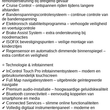
remondersteuning bij dreigend gevaar
✔ Cruise Control – ontspannen rijden tijdens langere
afstanden
✔ Bandenspanningscontrolesysteem – continue controle van
de bandenspanning
✔ Elektronisch stabiliteitsprogramma – verhoogde veiligheid
en voertuigcontrole
✔ Brake Assist System – extra ondersteuning bij
noodremacties
✔ ISOFIX bevestigingspunten – veilige montage van
kinderzitjes
✔ Regensensor en automatisch dimmende binnenspiegel –
extra comfort en veiligheid
⭐ Technologie & infotainment
✔ InControl Touch Pro infotainmentsysteem – modern en
gebruiksvriendelijk touchscreen
✔ Full Map navigatiesysteem – uitgebreide geïntegreerde
navigatie
✔ Premium audio-installatie – hoogwaardige geluidskwaliteit
✔ Bluetooth connectiviteit – eenvoudig koppelen van
smartphone en media
✔ Connected Services – slimme online functionaliteiten
✔ Volledig digitaal instrumentenpaneel – moderne en