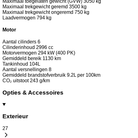
Maximaal toegelaten gewicht (GVW)
3050 kg
Maximaal trekgewicht geremd
3500 kg
Maximaal trekgewicht ongeremd
750 kg
Laadvermogen
794 kg
Motor
Aantal cilinders
6
Cilinderinhoud
2996 cc
Motorvermogen
294 kW (400 PK)
Gemiddeld bereik
1130 km
Tankinhoud
104L
Aantal versnellingen
8
Gemiddeld brandstofverbruik
9.2L per 100km
CO₂ uitstoot
243 g/km
Opties & Accessoires
Exterieur
27