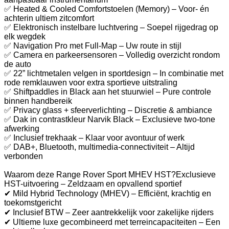
✅ Heated & Cooled Comfortstoelen (Memory) – Voor- én
achterin ultiem zitcomfort
✅ Elektronisch instelbare luchtvering – Soepel rijgedrag op
elk wegdek
✅ Navigation Pro met Full-Map – Uw route in stijl
✅ Camera en parkeersensoren – Volledig overzicht rondom
de auto
✅ 22” lichtmetalen velgen in sportdesign – In combinatie met
rode remklauwen voor extra sportieve uitstraling
✅ Shiftpaddles in Black aan het stuurwiel – Pure controle
binnen handbereik
✅ Privacy glass + sfeerverlichting – Discretie & ambiance
✅ Dak in contrastkleur Narvik Black – Exclusieve two-tone
afwerking
✅ Inclusief trekhaak – Klaar voor avontuur of werk
✅ DAB+, Bluetooth, multimedia-connectiviteit – Altijd
verbonden
Waarom deze Range Rover Sport MHEV HST?Exclusieve
HST-uitvoering – Zeldzaam en opvallend sportief
✔ Mild Hybrid Technology (MHEV) – Efficiënt, krachtig en
toekomstgericht
✔ Inclusief BTW – Zeer aantrekkelijk voor zakelijke rijders
✔ Ultieme luxe gecombineerd met terreincapaciteiten – Een