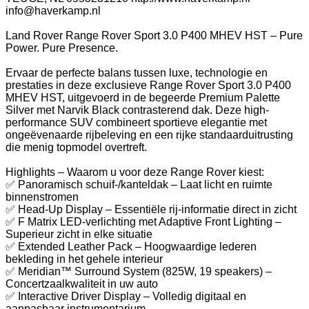
info@haverkamp.nl
Land Rover Range Rover Sport 3.0 P400 MHEV HST – Pure
Power. Pure Presence.
Ervaar de perfecte balans tussen luxe, technologie en
prestaties in deze exclusieve Range Rover Sport 3.0 P400
MHEV HST, uitgevoerd in de begeerde Premium Palette
Silver met Narvik Black contrasterend dak. Deze high-
performance SUV combineert sportieve elegantie met
ongeëvenaarde rijbeleving en een rijke standaarduitrusting
die menig topmodel overtreft.
Highlights – Waarom u voor deze Range Rover kiest:
✅ Panoramisch schuif-/kanteldak – Laat licht en ruimte
binnenstromen
✅ Head-Up Display – Essentiële rij-informatie direct in zicht
✅ F Matrix LED-verlichting met Adaptive Front Lighting –
Superieur zicht in elke situatie
✅ Extended Leather Pack – Hoogwaardige lederen
bekleding in het gehele interieur
✅ Meridian™ Surround System (825W, 19 speakers) –
Concertzaalkwaliteit in uw auto
✅ Interactive Driver Display – Volledig digitaal en
aanpasbaar instrumentarium