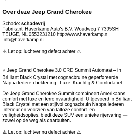
Over deze Jeep Grand Cherokee
Schade:
schadevrij
Fabrikant: Haverkamp Auto's B.V. Woudweg 7 7395SH
TEUGE, NL 0553231210 http://www.haverkamp.nl
info@haverkamp.nl
⚠️ Let op: luchtvering defect achter ⚠️
⭐ Jeep Grand Cherokee 3.0 CRD Summit Automaat – in
Brilliant Black Crystal met cognacbruine geperforeerde
Nappa lederen bekleding | Luxe, Krachtig & Comfortabel
De Jeep Grand Cherokee Summit combineert Amerikaans
comfort met luxe en terreinvaardigheid. Uitgevoerd in Brilliant
Black Crystal met een stijlvol cognacbruin Nappa lederen
interieur en voorzien van talloze comfort- en
veiligheidsopties, biedt deze SUV een unieke rijervaring —
zowel op de weg als daarbuiten.
⚠️ Let op: luchtvering defect achter ⚠️