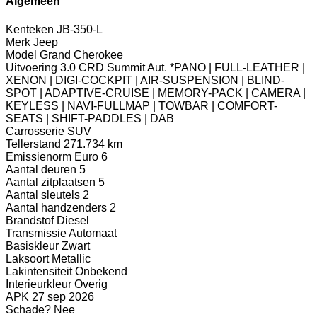
Algemeen
Kenteken
JB-350-L
Merk
Jeep
Model
Grand Cherokee
Uitvoering
3.0 CRD Summit Aut. *PANO | FULL-LEATHER |
XENON | DIGI-COCKPIT | AIR-SUSPENSION | BLIND-
SPOT | ADAPTIVE-CRUISE | MEMORY-PACK | CAMERA |
KEYLESS | NAVI-FULLMAP | TOWBAR | COMFORT-
SEATS | SHIFT-PADDLES | DAB
Carrosserie
SUV
Tellerstand
271.734 km
Emissienorm
Euro 6
Aantal deuren
5
Aantal zitplaatsen
5
Aantal sleutels
2
Aantal handzenders
2
Brandstof
Diesel
Transmissie
Automaat
Basiskleur
Zwart
Laksoort
Metallic
Lakintensiteit
Onbekend
Interieurkleur
Overig
APK
27 sep 2026
Schade?
Nee