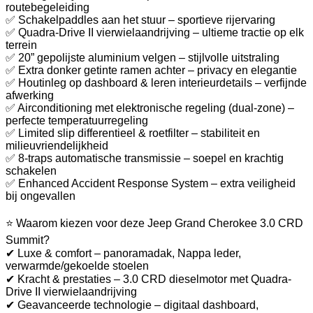
routebegeleiding
✅ Schakelpaddles aan het stuur – sportieve rijervaring
✅ Quadra-Drive II vierwielaandrijving – ultieme tractie op elk
terrein
✅ 20” gepolijste aluminium velgen – stijlvolle uitstraling
✅ Extra donker getinte ramen achter – privacy en elegantie
✅ Houtinleg op dashboard & leren interieurdetails – verfijnde
afwerking
✅ Airconditioning met elektronische regeling (dual-zone) –
perfecte temperatuurregeling
✅ Limited slip differentieel & roetfilter – stabiliteit en
milieuvriendelijkheid
✅ 8-traps automatische transmissie – soepel en krachtig
schakelen
✅ Enhanced Accident Response System – extra veiligheid
bij ongevallen
⭐ Waarom kiezen voor deze Jeep Grand Cherokee 3.0 CRD
Summit?
✔ Luxe & comfort – panoramadak, Nappa leder,
verwarmde/gekoelde stoelen
✔ Kracht & prestaties – 3.0 CRD dieselmotor met Quadra-
Drive II vierwielaandrijving
✔ Geavanceerde technologie – digitaal dashboard,