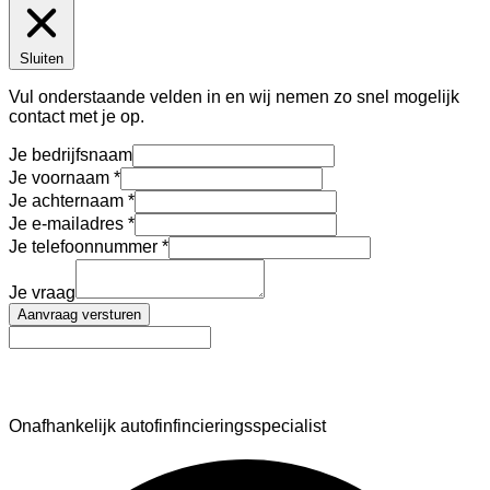
Sluiten
Vul onderstaande velden in en wij nemen zo snel mogelijk
contact met je op.
Je bedrijfsnaam
Je voornaam
Je achternaam
Je e-mailadres
Je telefoonnummer
Je vraag
Aanvraag versturen
AutoFinance
Onafhankelijk autofinfincieringsspecialist