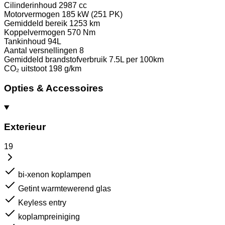
Cilinderinhoud
2987 cc
Motorvermogen
185 kW (251 PK)
Gemiddeld bereik
1253 km
Koppelvermogen
570 Nm
Tankinhoud
94L
Aantal versnellingen
8
Gemiddeld brandstofverbruik
7.5L per 100km
CO₂ uitstoot
198 g/km
Opties & Accessoires
Exterieur
19
bi-xenon koplampen
Getint warmtewerend glas
Keyless entry
koplampreiniging