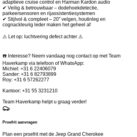
adaptieve cruise control en Harman Kardon audio
✔ Veilig & betrouwbaar – dodehoekdetectie,
parkeersensoren en rijassistentiesystemen
✔ Stijlvol & compleet – 20” velgen, houtinleg en
cognackleurig leder maken het geheel af
⚠️ Let op: luchtvering defect achter ⚠️
☎️ Interesse? Neem vandaag nog contact op met Team
Haverkamp via telefoon of WhatsApp:
Michiel: +31 6 22406079
Sander: +31 6 82793899
Roy: +31 6 57262277
Kantoor: +31 55 3231210
Team Haverkamp helpt u graag verder!
Proefrit aanvragen
Plan een proefrit met de Jeep Grand Cherokee