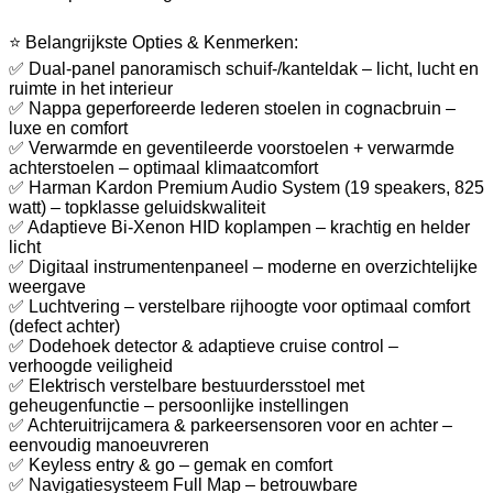
⭐ Belangrijkste Opties & Kenmerken:
✅ Dual-panel panoramisch schuif-/kanteldak – licht, lucht en
ruimte in het interieur
✅ Nappa geperforeerde lederen stoelen in cognacbruin –
luxe en comfort
✅ Verwarmde en geventileerde voorstoelen + verwarmde
achterstoelen – optimaal klimaatcomfort
✅ Harman Kardon Premium Audio System (19 speakers, 825
watt) – topklasse geluidskwaliteit
✅ Adaptieve Bi-Xenon HID koplampen – krachtig en helder
licht
✅ Digitaal instrumentenpaneel – moderne en overzichtelijke
weergave
✅ Luchtvering – verstelbare rijhoogte voor optimaal comfort
(defect achter)
✅ Dodehoek detector & adaptieve cruise control –
verhoogde veiligheid
✅ Elektrisch verstelbare bestuurdersstoel met
geheugenfunctie – persoonlijke instellingen
✅ Achteruitrijcamera & parkeersensoren voor en achter –
eenvoudig manoeuvreren
✅ Keyless entry & go – gemak en comfort
✅ Navigatiesysteem Full Map – betrouwbare