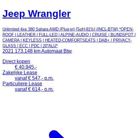
Jeep Wrangler
Unlimited 4xe 380 Sahara AWD (Plug-in) {SoH-91%} (INCL-BTW) *OPEN-
ROOF | LEATHER | FULL-LED | ALPINE-AUDIO | CRUISE | BLINDSPOT |
CAMERA | KEYLESS | HEATED-COMFORTSEATS | DAB+ | PRIVACY-
GLASS | ECC | PDC | 20''ALU*
2021
173.148 km
Automaat
Btw
Direct kopen
€ 40.945,-
Zakelijke Lease
vanaf € 547,- p.m.
Particuliere Lease
vanaf € 614,- p.m.