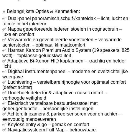
⭐ Belangrijkste Opties & Kenmerken:
✅ Dual-panel panoramisch schuif-/kanteldak – licht, lucht en
ruimte in het interieur
✅ Nappa geperforeerde lederen stoelen in cognacbruin –
luxe en comfort
✅ Verwarmde en geventileerde voorstoelen + verwarmde
achterstoelen – optimaal klimaatcomfort
✅ Harman Kardon Premium Audio System (19 speakers, 825
watt) – topklasse geluidskwaliteit
✅ Adaptieve Bi-Xenon HID koplampen – krachtig en helder
licht
✅ Digitaal instrumentenpaneel – moderne en overzichtelijke
weergave
✅ Luchtvering – verstelbare rijhoogte voor optimaal comfort
(defect achter)
✅ Dodehoek detector & adaptieve cruise control –
verhoogde veiligheid
✅ Elektrisch verstelbare bestuurdersstoel met
geheugenfunctie – persoonlijke instellingen
✅ Achteruitrijcamera & parkeersensoren voor en achter –
eenvoudig manoeuvreren
✅ Keyless entry & go – gemak en comfort
✅ Navigatiesysteem Full Map – betrouwbare