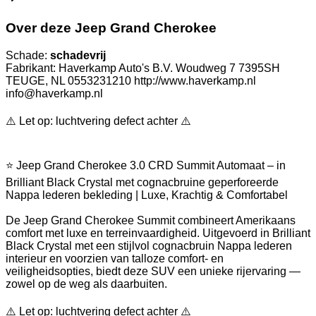
Over deze Jeep Grand Cherokee
Schade:
schadevrij
Fabrikant: Haverkamp Auto's B.V. Woudweg 7 7395SH
TEUGE, NL 0553231210 http://www.haverkamp.nl
info@haverkamp.nl
⚠️ Let op: luchtvering defect achter ⚠️
⭐ Jeep Grand Cherokee 3.0 CRD Summit Automaat – in
Brilliant Black Crystal met cognacbruine geperforeerde
Nappa lederen bekleding | Luxe, Krachtig & Comfortabel
De Jeep Grand Cherokee Summit combineert Amerikaans
comfort met luxe en terreinvaardigheid. Uitgevoerd in Brilliant
Black Crystal met een stijlvol cognacbruin Nappa lederen
interieur en voorzien van talloze comfort- en
veiligheidsopties, biedt deze SUV een unieke rijervaring —
zowel op de weg als daarbuiten.
⚠️ Let op: luchtvering defect achter ⚠️