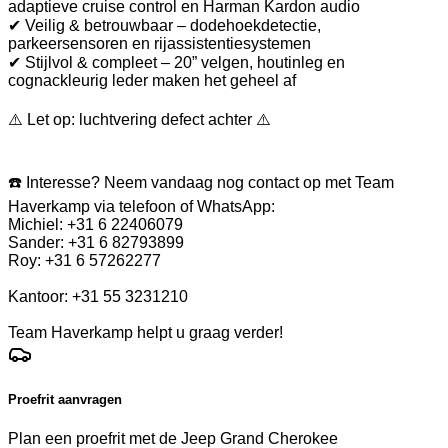
adaptieve cruise control en Harman Kardon audio
✔ Veilig & betrouwbaar – dodehoekdetectie,
parkeersensoren en rijassistentiesystemen
✔ Stijlvol & compleet – 20” velgen, houtinleg en
cognackleurig leder maken het geheel af
⚠️ Let op: luchtvering defect achter ⚠️
☎️ Interesse? Neem vandaag nog contact op met Team
Haverkamp via telefoon of WhatsApp:
Michiel: +31 6 22406079
Sander: +31 6 82793899
Roy: +31 6 57262277
Kantoor: +31 55 3231210
Team Haverkamp helpt u graag verder!
Proefrit aanvragen
Plan een proefrit met de Jeep Grand Cherokee