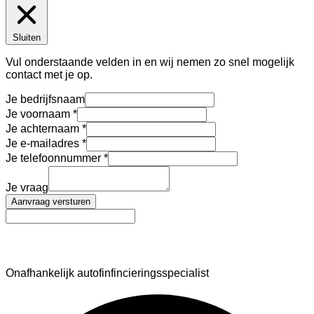
Sluiten
Vul onderstaande velden in en wij nemen zo snel mogelijk
contact met je op.
Je bedrijfsnaam
Je voornaam
Je achternaam
Je e-mailadres
Je telefoonnummer
Je vraag
Aanvraag versturen
AutoFinance
Onafhankelijk autofinfincieringsspecialist