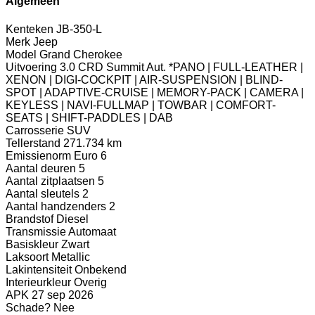
Algemeen
Kenteken
JB-350-L
Merk
Jeep
Model
Grand Cherokee
Uitvoering
3.0 CRD Summit Aut. *PANO | FULL-LEATHER |
XENON | DIGI-COCKPIT | AIR-SUSPENSION | BLIND-
SPOT | ADAPTIVE-CRUISE | MEMORY-PACK | CAMERA |
KEYLESS | NAVI-FULLMAP | TOWBAR | COMFORT-
SEATS | SHIFT-PADDLES | DAB
Carrosserie
SUV
Tellerstand
271.734 km
Emissienorm
Euro 6
Aantal deuren
5
Aantal zitplaatsen
5
Aantal sleutels
2
Aantal handzenders
2
Brandstof
Diesel
Transmissie
Automaat
Basiskleur
Zwart
Laksoort
Metallic
Lakintensiteit
Onbekend
Interieurkleur
Overig
APK
27 sep 2026
Schade?
Nee