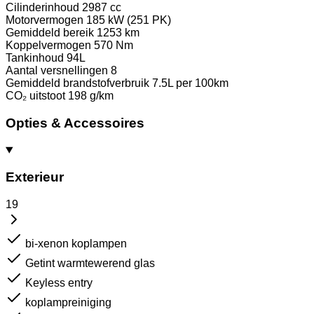
Cilinderinhoud
2987 cc
Motorvermogen
185 kW (251 PK)
Gemiddeld bereik
1253 km
Koppelvermogen
570 Nm
Tankinhoud
94L
Aantal versnellingen
8
Gemiddeld brandstofverbruik
7.5L per 100km
CO₂ uitstoot
198 g/km
Opties & Accessoires
Exterieur
19
bi-xenon koplampen
Getint warmtewerend glas
Keyless entry
koplampreiniging