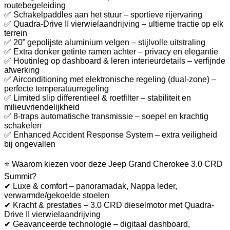
routebegeleiding
✅ Schakelpaddles aan het stuur – sportieve rijervaring
✅ Quadra-Drive II vierwielaandrijving – ultieme tractie op elk
terrein
✅ 20” gepolijste aluminium velgen – stijlvolle uitstraling
✅ Extra donker getinte ramen achter – privacy en elegantie
✅ Houtinleg op dashboard & leren interieurdetails – verfijnde
afwerking
✅ Airconditioning met elektronische regeling (dual-zone) –
perfecte temperatuurregeling
✅ Limited slip differentieel & roetfilter – stabiliteit en
milieuvriendelijkheid
✅ 8-traps automatische transmissie – soepel en krachtig
schakelen
✅ Enhanced Accident Response System – extra veiligheid
bij ongevallen
⭐ Waarom kiezen voor deze Jeep Grand Cherokee 3.0 CRD
Summit?
✔ Luxe & comfort – panoramadak, Nappa leder,
verwarmde/gekoelde stoelen
✔ Kracht & prestaties – 3.0 CRD dieselmotor met Quadra-
Drive II vierwielaandrijving
✔ Geavanceerde technologie – digitaal dashboard,