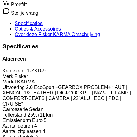
Proefrit
Stel je vraag
Specificaties
Opties
& Accessoires
Over deze Fisker KARMA
Omschrijving
Specificaties
Algemeen
Kenteken
11-ZKD-9
Merk
Fisker
Model
KARMA
Uitvoering
2.0 EcoSport +GEARBOX PROBLEM+ * AUT |
XENON | 1/2LEATHER | DIGI-COCKPIT | NAV-FULLAMP |
COMFORT-SEATS | CAMERA | 22''ALU | ECC | PDC |
CRUISE*
Carrosserie
Sedan
Tellerstand
259.711 km
Emissienorm
Euro 5
Aantal deuren
4
Aantal zitplaatsen
4
Aantal sleutels
2