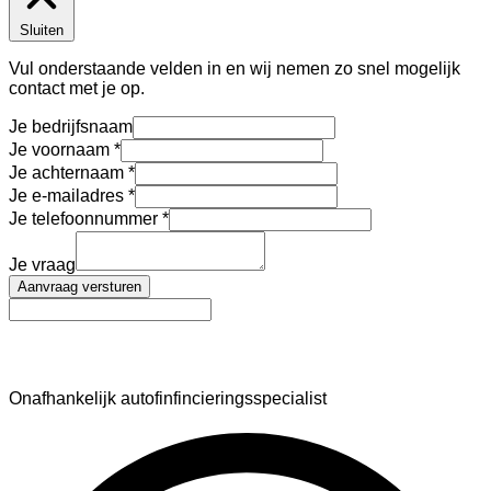
Sluiten
Vul onderstaande velden in en wij nemen zo snel mogelijk
contact met je op.
Je bedrijfsnaam
Je voornaam
Je achternaam
Je e-mailadres
Je telefoonnummer
Je vraag
Aanvraag versturen
AutoFinance
Onafhankelijk autofinfincieringsspecialist