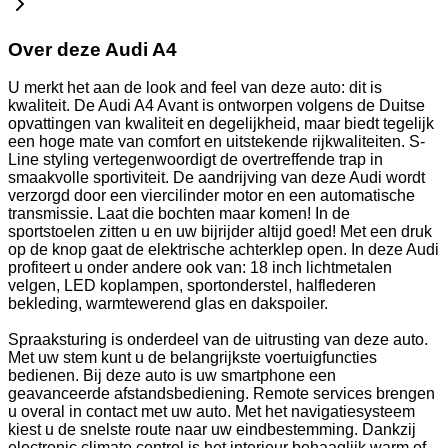
Over deze Audi A4
U merkt het aan de look and feel van deze auto: dit is
kwaliteit. De Audi A4 Avant is ontworpen volgens de Duitse
opvattingen van kwaliteit en degelijkheid, maar biedt tegelijk
een hoge mate van comfort en uitstekende rijkwaliteiten. S-
Line styling vertegenwoordigt de overtreffende trap in
smaakvolle sportiviteit. De aandrijving van deze Audi wordt
verzorgd door een viercilinder motor en een automatische
transmissie. Laat die bochten maar komen! In de
sportstoelen zitten u en uw bijrijder altijd goed! Met een druk
op de knop gaat de elektrische achterklep open. In deze Audi
profiteert u onder andere ook van: 18 inch lichtmetalen
velgen, LED koplampen, sportonderstel, halflederen
bekleding, warmtewerend glas en dakspoiler.
Spraaksturing is onderdeel van de uitrusting van deze auto.
Met uw stem kunt u de belangrijkste voertuigfuncties
bedienen. Bij deze auto is uw smartphone een
geavanceerde afstandsbediening. Remote services brengen
u overal in contact met uw auto. Met het navigatiesysteem
kiest u de snelste route naar uw eindbestemming. Dankzij
electronic climate control is het interieur behaaglijk warm of