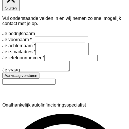
Sluiten
Vul onderstaande velden in en wij nemen zo snel mogelijk
contact met je op.
Je bedrijfsnaam
Je voornaam
Je achternaam
Je e-mailadres
Je telefoonnummer
Je vraag
Aanvraag versturen
AutoFinance
Onafhankelijk autofinfincieringsspecialist