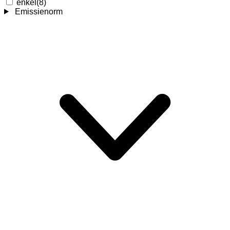
enkel
(8)
Emissienorm