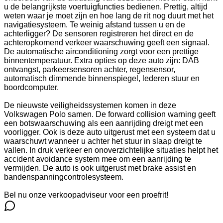
u de belangrijkste voertuigfuncties bedienen. Prettig, altijd
weten waar je moet zijn en hoe lang de rit nog duurt met het
navigatiesysteem. Te weinig afstand tussen u en de
achterligger? De sensoren registreren het direct en de
achteropkomend verkeer waarschuwing geeft een signaal.
De automatische airconditioning zorgt voor een prettige
binnentemperatuur. Extra opties op deze auto zijn: DAB
ontvangst, parkeersensoren achter, regensensor,
automatisch dimmende binnenspiegel, lederen stuur en
boordcomputer.
De nieuwste veiligheidssystemen komen in deze
Volkswagen Polo samen. De forward collision warning geeft
een botswaarschuwing als een aanrijding dreigt met een
voorligger. Ook is deze auto uitgerust met een systeem dat u
waarschuwt wanneer u achter het stuur in slaap dreigt te
vallen. In druk verkeer en onoverzichtelijke situaties helpt het
accident avoidance system mee om een aanrijding te
vermijden. De auto is ook uitgerust met brake assist en
bandenspanningcontrolesysteem.
Bel nu onze verkoopadviseur voor een proefrit!