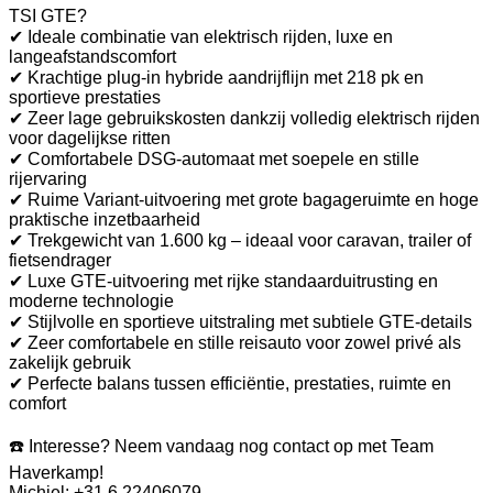
TSI GTE?
✔ Ideale combinatie van elektrisch rijden, luxe en
langeafstandscomfort
✔ Krachtige plug-in hybride aandrijflijn met 218 pk en
sportieve prestaties
✔ Zeer lage gebruikskosten dankzij volledig elektrisch rijden
voor dagelijkse ritten
✔ Comfortabele DSG-automaat met soepele en stille
rijervaring
✔ Ruime Variant-uitvoering met grote bagageruimte en hoge
praktische inzetbaarheid
✔ Trekgewicht van 1.600 kg – ideaal voor caravan, trailer of
fietsendrager
✔ Luxe GTE-uitvoering met rijke standaarduitrusting en
moderne technologie
✔ Stijlvolle en sportieve uitstraling met subtiele GTE-details
✔ Zeer comfortabele en stille reisauto voor zowel privé als
zakelijk gebruik
✔ Perfecte balans tussen efficiëntie, prestaties, ruimte en
comfort
☎️ Interesse? Neem vandaag nog contact op met Team
Haverkamp!
Michiel: +31 6 22406079