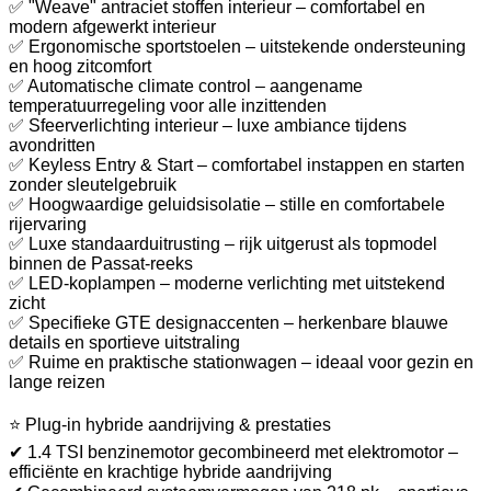
✅ "Weave" antraciet stoffen interieur – comfortabel en
modern afgewerkt interieur
✅ Ergonomische sportstoelen – uitstekende ondersteuning
en hoog zitcomfort
✅ Automatische climate control – aangename
temperatuurregeling voor alle inzittenden
✅ Sfeerverlichting interieur – luxe ambiance tijdens
avondritten
✅ Keyless Entry & Start – comfortabel instappen en starten
zonder sleutelgebruik
✅ Hoogwaardige geluidsisolatie – stille en comfortabele
rijervaring
✅ Luxe standaarduitrusting – rijk uitgerust als topmodel
binnen de Passat-reeks
✅ LED-koplampen – moderne verlichting met uitstekend
zicht
✅ Specifieke GTE designaccenten – herkenbare blauwe
details en sportieve uitstraling
✅ Ruime en praktische stationwagen – ideaal voor gezin en
lange reizen
⭐ Plug-in hybride aandrijving & prestaties
✔ 1.4 TSI benzinemotor gecombineerd met elektromotor –
efficiënte en krachtige hybride aandrijving