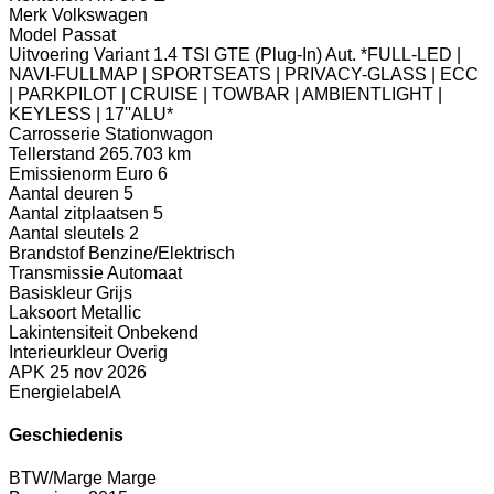
Merk
Volkswagen
Model
Passat
Uitvoering
Variant 1.4 TSI GTE (Plug-In) Aut. *FULL-LED |
NAVI-FULLMAP | SPORTSEATS | PRIVACY-GLASS | ECC
| PARKPILOT | CRUISE | TOWBAR | AMBIENTLIGHT |
KEYLESS | 17''ALU*
Carrosserie
Stationwagon
Tellerstand
265.703 km
Emissienorm
Euro 6
Aantal deuren
5
Aantal zitplaatsen
5
Aantal sleutels
2
Brandstof
Benzine/Elektrisch
Transmissie
Automaat
Basiskleur
Grijs
Laksoort
Metallic
Lakintensiteit
Onbekend
Interieurkleur
Overig
APK
25 nov 2026
Energielabel
A
Geschiedenis
BTW/Marge
Marge