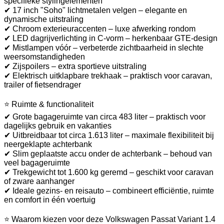
specifieke stylingelementen
✔ 17 inch "Soho" lichtmetalen velgen – elegante en
dynamische uitstraling
✔ Chroom exterieuraccenten – luxe afwerking rondom
✔ LED dagrijverlichting in C-vorm – herkenbaar GTE-design
✔ Mistlampen vóór – verbeterde zichtbaarheid in slechte
weersomstandigheden
✔ Zijspoilers – extra sportieve uitstraling
✔ Elektrisch uitklapbare trekhaak – praktisch voor caravan,
trailer of fietsendrager
⭐ Ruimte & functionaliteit
✔ Grote bagageruimte van circa 483 liter – praktisch voor
dagelijks gebruik en vakanties
✔ Uitbreidbaar tot circa 1.613 liter – maximale flexibiliteit bij
neergeklapte achterbank
✔ Slim geplaatste accu onder de achterbank – behoud van
veel bagageruimte
✔ Trekgewicht tot 1.600 kg geremd – geschikt voor caravan
of zware aanhanger
✔ Ideale gezins- en reisauto – combineert efficiëntie, ruimte
en comfort in één voertuig
⭐ Waarom kiezen voor deze Volkswagen Passat Variant 1.4