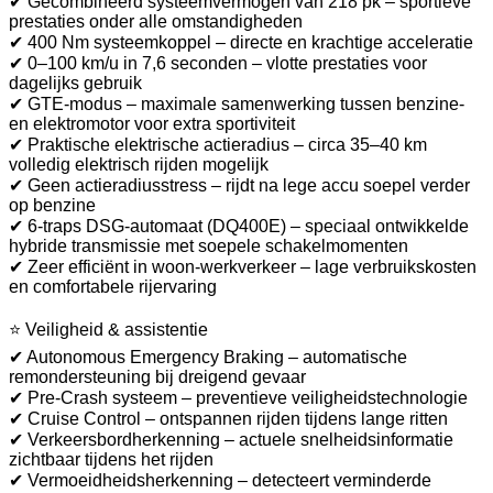
✔ Gecombineerd systeemvermogen van 218 pk – sportieve
prestaties onder alle omstandigheden
✔ 400 Nm systeemkoppel – directe en krachtige acceleratie
✔ 0–100 km/u in 7,6 seconden – vlotte prestaties voor
dagelijks gebruik
✔ GTE-modus – maximale samenwerking tussen benzine-
en elektromotor voor extra sportiviteit
✔ Praktische elektrische actieradius – circa 35–40 km
volledig elektrisch rijden mogelijk
✔ Geen actieradiusstress – rijdt na lege accu soepel verder
op benzine
✔ 6-traps DSG-automaat (DQ400E) – speciaal ontwikkelde
hybride transmissie met soepele schakelmomenten
✔ Zeer efficiënt in woon-werkverkeer – lage verbruikskosten
en comfortabele rijervaring
⭐ Veiligheid & assistentie
✔ Autonomous Emergency Braking – automatische
remondersteuning bij dreigend gevaar
✔ Pre-Crash systeem – preventieve veiligheidstechnologie
✔ Cruise Control – ontspannen rijden tijdens lange ritten
✔ Verkeersbordherkenning – actuele snelheidsinformatie
zichtbaar tijdens het rijden
✔ Vermoeidheidsherkenning – detecteert verminderde