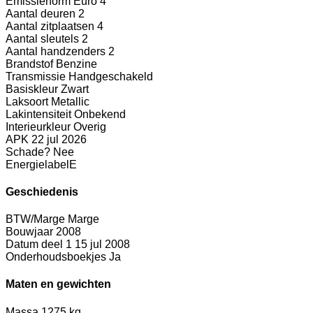
Emissienorm
Euro 4
Aantal deuren
2
Aantal zitplaatsen
4
Aantal sleutels
2
Aantal handzenders
2
Brandstof
Benzine
Transmissie
Handgeschakeld
Basiskleur
Zwart
Laksoort
Metallic
Lakintensiteit
Onbekend
Interieurkleur
Overig
APK
22 jul 2026
Schade?
Nee
Energielabel
E
Geschiedenis
BTW/Marge
Marge
Bouwjaar
2008
Datum deel 1
15 jul 2008
Onderhoudsboekjes
Ja
Maten en gewichten
Massa
1275 kg