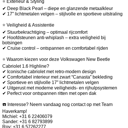
⭐ Exterieur & Styling
✔ Deep Black Pearl – diepe en glanzende metaalkleur
✔ 17” lichtmetalen velgen – stijlvolle en sportieve uitstraling
⭐ Veiligheid & Assistentie
✔ Stuurbekrachtiging – optimaal rijcomfort
✔ Hoofdsteunen anti-whiplash – extra veiligheid bij
botsingen
✔ Cruise control – ontspannen en comfortabel rijden
⭐ Waarom kiezen voor deze Volkswagen New Beetle
Cabriolet 1.6 Highline?
✔ Iconische cabriolet met retro-modern design
✔ Comfortabel interieur met zwart “Canasta” bekleding
✔ Sportieve en stijlvolle 17” lichtmetalen velgen
✔ Uitgerust met moderne veiligheids- en rijhulpsystemen
✔ Perfect voor ontspannen ritten met open dak
☎️ Interesse? Neem vandaag nog contact op met Team
Haverkamp!
Michiel: +31 6 22406079
Sander: +31 6 82793899
Roy: +31 6 57262277