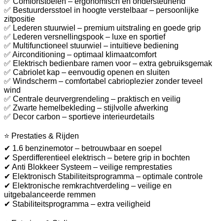
✅ Comfortstoelen – ergonomisch en ondersteunend
✅ Bestuurdersstoel in hoogte verstelbaar – persoonlijke
zitpositie
✅ Lederen stuurwiel – premium uitstraling en goede grip
✅ Lederen versnellingspook – luxe en sportief
✅ Multifunctioneel stuurwiel – intuïtieve bediening
✅ Airconditioning – optimaal klimaatcomfort
✅ Elektrisch bedienbare ramen voor – extra gebruiksgemak
✅ Cabriolet kap – eenvoudig openen en sluiten
✅ Windscherm – comfortabel cabrioplezier zonder teveel
wind
✅ Centrale deurvergrendeling – praktisch en veilig
✅ Zwarte hemelbekleding – stijlvolle afwerking
✅ Decor carbon – sportieve interieurdetails
⭐ Prestaties & Rijden
✔ 1.6 benzinemotor – betrouwbaar en soepel
✔ Sperdifferentieel elektrisch – betere grip in bochten
✔ Anti Blokkeer Systeem – veilige remprestaties
✔ Elektronisch Stabiliteitsprogramma – optimale controle
✔ Elektronische remkrachtverdeling – veilige en
uitgebalanceerde remmen
✔ Stabiliteitsprogramma – extra veiligheid