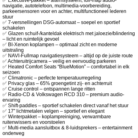
✅ Executive-pakket – alarmsysteem, full-map audio-
navigatie, autotelefoon, multimedia-voorbereiding,
parkeersensoren voor en achter, multifunctioneel lederen
stuur
✅ 7-versnellingen DSG-automaat – soepel en sportief
schakelen
✅ Glazen schuif-/kanteldak elektrisch met jaloezie/blindering
– licht en ruimtelijk gevoel
✅ BI-Xenon koplampen – optimaal zicht en moderne
uitstraling
✅ NAVI-Fullmap navigatiesysteem – altijd op de juiste route
✅ Achteruitrijcamera – veilig en eenvoudig parkeren
✅ Heated Comfort Seats “BlueMotion” – comfortabel in elk
seizoen
✅ Climatronic – perfecte temperatuurregeling
✅ Privacy glas – 65% groengetint zij- en achterruit
✅ Cruise control – ontspannen lange ritten
✅ Radio-CD & Volkswagen RCD 310 – premium audio-
ervaring
✅ Shift-paddles – sportief schakelen direct vanaf het stuur
✅ 17” lichtmetalen velgen – sportief en elegant
✅ Winterpakket – koplampreiniging, verwarmbare
ruitenwissers en voorstoelen
✅ Multi-media aansluitbox & 8-luidsprekers – entertainment
onderweg