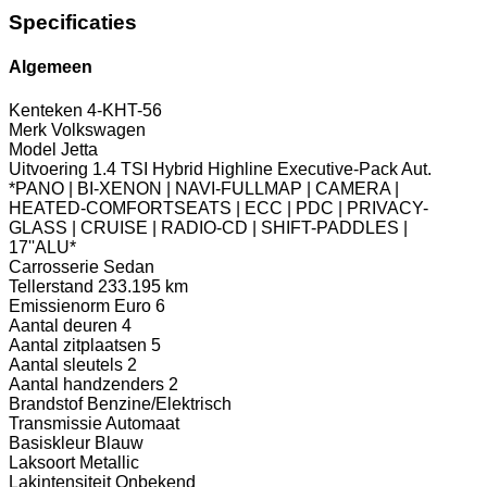
Specificaties
Algemeen
Kenteken
4-KHT-56
Merk
Volkswagen
Model
Jetta
Uitvoering
1.4 TSI Hybrid Highline Executive-Pack Aut.
*PANO | BI-XENON | NAVI-FULLMAP | CAMERA |
HEATED-COMFORTSEATS | ECC | PDC | PRIVACY-
GLASS | CRUISE | RADIO-CD | SHIFT-PADDLES |
17''ALU*
Carrosserie
Sedan
Tellerstand
233.195 km
Emissienorm
Euro 6
Aantal deuren
4
Aantal zitplaatsen
5
Aantal sleutels
2
Aantal handzenders
2
Brandstof
Benzine/Elektrisch
Transmissie
Automaat
Basiskleur
Blauw
Laksoort
Metallic
Lakintensiteit
Onbekend