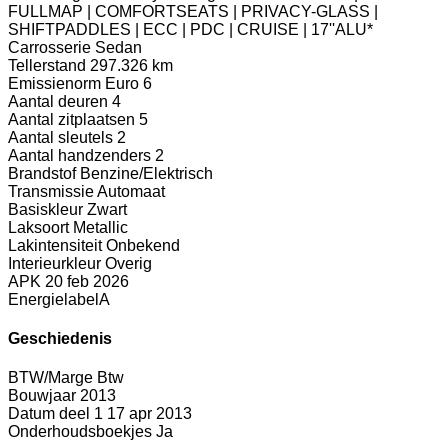
FULLMAP | COMFORTSEATS | PRIVACY-GLASS |
SHIFTPADDLES | ECC | PDC | CRUISE | 17''ALU*
Carrosserie
Sedan
Tellerstand
297.326 km
Emissienorm
Euro 6
Aantal deuren
4
Aantal zitplaatsen
5
Aantal sleutels
2
Aantal handzenders
2
Brandstof
Benzine/Elektrisch
Transmissie
Automaat
Basiskleur
Zwart
Laksoort
Metallic
Lakintensiteit
Onbekend
Interieurkleur
Overig
APK
20 feb 2026
Energielabel
A
Geschiedenis
BTW/Marge
Btw
Bouwjaar
2013
Datum deel 1
17 apr 2013
Onderhoudsboekjes
Ja