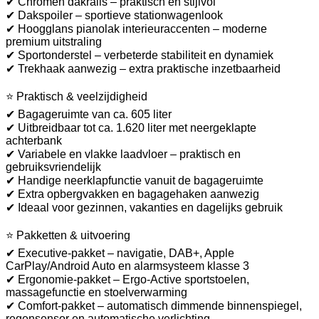
✔ Chromen dakrails – praktisch en stijlvol
✔ Dakspoiler – sportieve stationwagenlook
✔ Hoogglans pianolak interieuraccenten – moderne
premium uitstraling
✔ Sportonderstel – verbeterde stabiliteit en dynamiek
✔ Trekhaak aanwezig – extra praktische inzetbaarheid
⭐ Praktisch & veelzijdigheid
✔ Bagageruimte van ca. 605 liter
✔ Uitbreidbaar tot ca. 1.620 liter met neergeklapte
achterbank
✔ Variabele en vlakke laadvloer – praktisch en
gebruiksvriendelijk
✔ Handige neerklapfunctie vanuit de bagageruimte
✔ Extra opbergvakken en bagagehaken aanwezig
✔ Ideaal voor gezinnen, vakanties en dagelijks gebruik
⭐ Pakketten & uitvoering
✔ Executive-pakket – navigatie, DAB+, Apple
CarPlay/Android Auto en alarmsysteem klasse 3
✔ Ergonomie-pakket – Ergo-Active sportstoelen,
massagefunctie en stoelverwarming
✔ Comfort-pakket – automatisch dimmende binnenspiegel,
regensensor en automatische verlichting