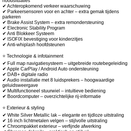
noodsituaties
✔ Achteropkomend verkeer waarschuwing
✔ Parkeersensoren voor en achter – extra gemak tijdens
parkeren
✔ Brake Assist System – extra remondersteuning
✔ Electronic Stability Program
✔ Anti Blokkeer Systeem
✔ ISOFIX bevestiging voor kinderzitjes
✔ Anti-whiplash hoofdsteunen
⭐ Technologie & infotainment
✔ Full map navigatiesysteem – uitgebreide routebegeleiding
✔ Apple CarPlay / Android Auto ondersteuning
✔ DAB+ digitale radio
✔ Audio installatie met 8 luidsprekers – hoogwaardige
geluidsweergave
✔ Multifunctioneel stuurwiel – intuïtieve bediening
✔ Boordcomputer – overzichtelijke rij-informatie
⭐ Exterieur & styling
✔ White Silver Metallic lak – elegante en tijdloze uitstraling
✔ 16 inch lichtmetalen velgen – stijlvolle uitstraling
✔ Chroompakket exterieur – verfijnde afwerking