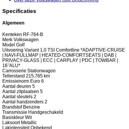
Specificaties
Algemeen
Kenteken
RF-764-B
Merk
Volkswagen
Model
Golf
Uitvoering
Variant 1.0 TSI Comfortline *ADAPTIVE-CRUISE
| NAVI-FULLMAP | HEATED-COMFORTSEATS | DAB |
PRIVACY-GLASS | ECC | CARPLAY | PDC | TOWBAR |
16''ALU*
Carrosserie
Stationwagon
Tellerstand
215.765 km
Emissienorm
Euro 6
Aantal deuren
5
Aantal zitplaatsen
5
Aantal sleutels
2
Aantal handzenders
2
Brandstof
Benzine
Transmissie
Handgeschakeld
Basiskleur
Wit
Laksoort
Metallic
Lakintensiteit
Onbekend