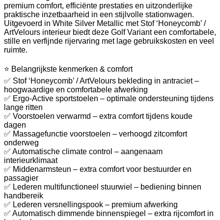
premium comfort, efficiënte prestaties en uitzonderlijke
praktische inzetbaarheid in een stijlvolle stationwagen.
Uitgevoerd in White Silver Metallic met Stof ‘Honeycomb’ /
ArtVelours interieur biedt deze Golf Variant een comfortabele,
stille en verfijnde rijervaring met lage gebruikskosten en veel
ruimte.
⭐ Belangrijkste kenmerken & comfort
✅ Stof ‘Honeycomb’ / ArtVelours bekleding in antraciet –
hoogwaardige en comfortabele afwerking
✅ Ergo-Active sportstoelen – optimale ondersteuning tijdens
lange ritten
✅ Voorstoelen verwarmd – extra comfort tijdens koude
dagen
✅ Massagefunctie voorstoelen – verhoogd zitcomfort
onderweg
✅ Automatische climate control – aangenaam
interieurklimaat
✅ Middenarmsteun – extra comfort voor bestuurder en
passagier
✅ Lederen multifunctioneel stuurwiel – bediening binnen
handbereik
✅ Lederen versnellingspook – premium afwerking
✅ Automatisch dimmende binnenspiegel – extra rijcomfort in