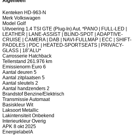
Algemeen
Kenteken
HD-963-N
Merk
Volkswagen
Model
Golf
Uitvoering
1.4 TSI GTE (Plug-In) Aut. *PANO | FULL-LED |
LEATHER | LANE-ASSIST | BLIND-SPOT | ADAPTIVE-
CRUISE | CAMERA | DAB | NAVI-FULLMAP | ECC | SHIFT-
PADDLES | PDC | HEATED-SPORTSEATS | PRIVACY-
GLASS | 18"ALU*
Carrosserie
Hatchback
Tellerstand
261.976 km
Emissienorm
Euro 6
Aantal deuren
5
Aantal zitplaatsen
5
Aantal sleutels
2
Aantal handzenders
2
Brandstof
Benzine/Elektrisch
Transmissie
Automaat
Basiskleur
Wit
Laksoort
Metallic
Lakintensiteit
Onbekend
Interieurkleur
Overig
APK
8 okt 2025
Energielabel
A