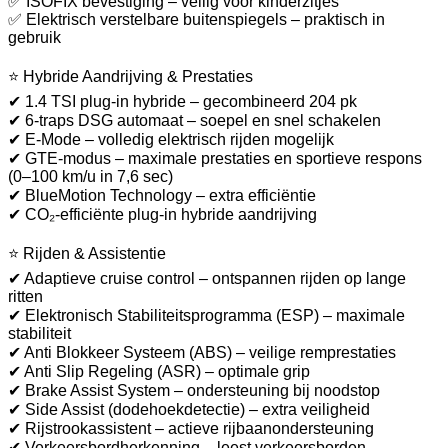
✅ ISOFIX bevestiging – veilig voor kinderzitjes
✅ Elektrisch verstelbare buitenspiegels – praktisch in
gebruik
⭐ Hybride Aandrijving & Prestaties
✔ 1.4 TSI plug-in hybride – gecombineerd 204 pk
✔ 6-traps DSG automaat – soepel en snel schakelen
✔ E-Mode – volledig elektrisch rijden mogelijk
✔ GTE-modus – maximale prestaties en sportieve respons
(0–100 km/u in 7,6 sec)
✔ BlueMotion Technology – extra efficiëntie
✔ CO₂-efficiënte plug-in hybride aandrijving
⭐ Rijden & Assistentie
✔ Adaptieve cruise control – ontspannen rijden op lange
ritten
✔ Elektronisch Stabiliteitsprogramma (ESP) – maximale
stabiliteit
✔ Anti Blokkeer Systeem (ABS) – veilige remprestaties
✔ Anti Slip Regeling (ASR) – optimale grip
✔ Brake Assist System – ondersteuning bij noodstop
✔ Side Assist (dodehoekdetectie) – extra veiligheid
✔ Rijstrookassistent – actieve rijbaanondersteuning
✔ Verkeersbordherkenning – leest verkeersborden