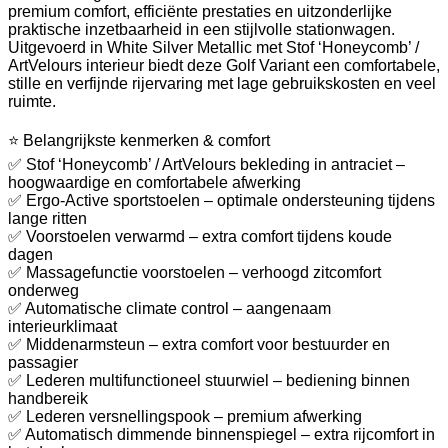
premium comfort, efficiënte prestaties en uitzonderlijke
praktische inzetbaarheid in een stijlvolle stationwagen.
Uitgevoerd in White Silver Metallic met Stof ‘Honeycomb’ /
ArtVelours interieur biedt deze Golf Variant een comfortabele,
stille en verfijnde rijervaring met lage gebruikskosten en veel
ruimte.
⭐ Belangrijkste kenmerken & comfort
✅ Stof ‘Honeycomb’ / ArtVelours bekleding in antraciet –
hoogwaardige en comfortabele afwerking
✅ Ergo-Active sportstoelen – optimale ondersteuning tijdens
lange ritten
✅ Voorstoelen verwarmd – extra comfort tijdens koude
dagen
✅ Massagefunctie voorstoelen – verhoogd zitcomfort
onderweg
✅ Automatische climate control – aangenaam
interieurklimaat
✅ Middenarmsteun – extra comfort voor bestuurder en
passagier
✅ Lederen multifunctioneel stuurwiel – bediening binnen
handbereik
✅ Lederen versnellingspook – premium afwerking
✅ Automatisch dimmende binnenspiegel – extra rijcomfort in