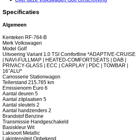
Specificaties
Algemeen
Kenteken
RF-764-B
Merk
Volkswagen
Model
Golf
Uitvoering
Variant 1.0 TSI Comfortline *ADAPTIVE-CRUISE
| NAVI-FULLMAP | HEATED-COMFORTSEATS | DAB |
PRIVACY-GLASS | ECC | CARPLAY | PDC | TOWBAR |
16''ALU*
Carrosserie
Stationwagon
Tellerstand
215.765 km
Emissienorm
Euro 6
Aantal deuren
5
Aantal zitplaatsen
5
Aantal sleutels
2
Aantal handzenders
2
Brandstof
Benzine
Transmissie
Handgeschakeld
Basiskleur
Wit
Laksoort
Metallic
Lakintensiteit
Onbekend