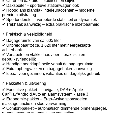
✔ Chromen dakrails – praktisch en stijlvol
✔ Dakspoiler – sportieve stationwagenlook
✔ Hoogglans pianolak interieuraccenten – moderne
premium uitstraling
✔ Sportonderstel – verbeterde stabiliteit en dynamiek
✔ Trekhaak aanwezig – extra praktische inzetbaarheid
⭐ Praktisch & veelzijdigheid
✔ Bagageruimte van ca. 605 liter
✔ Uitbreidbaar tot ca. 1.620 liter met neergeklapte
achterbank
✔ Variabele en vlakke laadvloer – praktisch en
gebruiksvriendelijk
✔ Handige neerklapfunctie vanuit de bagageruimte
✔ Extra opbergvakken en bagagehaken aanwezig
✔ Ideaal voor gezinnen, vakanties en dagelijks gebruik
⭐ Pakketten & uitvoering
✔ Executive-pakket – navigatie, DAB+, Apple
CarPlay/Android Auto en alarmsysteem klasse 3
✔ Ergonomie-pakket – Ergo-Active sportstoelen,
massagefunctie en stoelverwarming
✔ Comfort-pakket – automatisch dimmende binnenspiegel,
regensensor en automatische verlichting