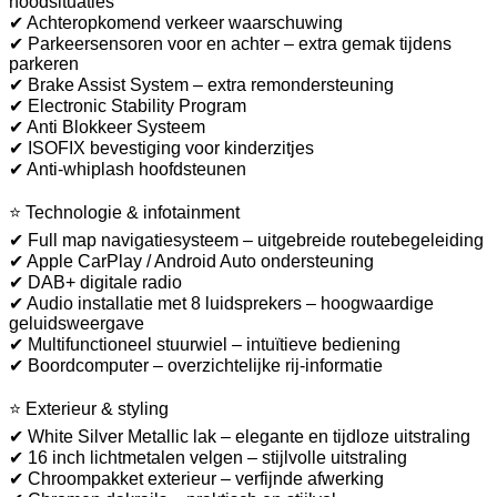
noodsituaties
✔ Achteropkomend verkeer waarschuwing
✔ Parkeersensoren voor en achter – extra gemak tijdens
parkeren
✔ Brake Assist System – extra remondersteuning
✔ Electronic Stability Program
✔ Anti Blokkeer Systeem
✔ ISOFIX bevestiging voor kinderzitjes
✔ Anti-whiplash hoofdsteunen
⭐ Technologie & infotainment
✔ Full map navigatiesysteem – uitgebreide routebegeleiding
✔ Apple CarPlay / Android Auto ondersteuning
✔ DAB+ digitale radio
✔ Audio installatie met 8 luidsprekers – hoogwaardige
geluidsweergave
✔ Multifunctioneel stuurwiel – intuïtieve bediening
✔ Boordcomputer – overzichtelijke rij-informatie
⭐ Exterieur & styling
✔ White Silver Metallic lak – elegante en tijdloze uitstraling
✔ 16 inch lichtmetalen velgen – stijlvolle uitstraling
✔ Chroompakket exterieur – verfijnde afwerking