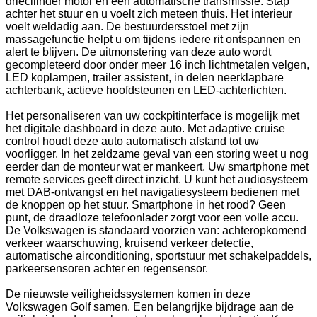
driecilinder motor en een automatische transmissie. Stap
achter het stuur en u voelt zich meteen thuis. Het interieur
voelt weldadig aan. De bestuurdersstoel met zijn
massagefunctie helpt u om tijdens iedere rit ontspannen en
alert te blijven. De uitmonstering van deze auto wordt
gecompleteerd door onder meer 16 inch lichtmetalen velgen,
LED koplampen, trailer assistent, in delen neerklapbare
achterbank, actieve hoofdsteunen en LED-achterlichten.
Het personaliseren van uw cockpitinterface is mogelijk met
het digitale dashboard in deze auto. Met adaptive cruise
control houdt deze auto automatisch afstand tot uw
voorligger. In het zeldzame geval van een storing weet u nog
eerder dan de monteur wat er mankeert. Uw smartphone met
remote services geeft direct inzicht. U kunt het audiosysteem
met DAB-ontvangst en het navigatiesysteem bedienen met
de knoppen op het stuur. Smartphone in het rood? Geen
punt, de draadloze telefoonlader zorgt voor een volle accu.
De Volkswagen is standaard voorzien van: achteropkomend
verkeer waarschuwing, kruisend verkeer detectie,
automatische airconditioning, sportstuur met schakelpaddels,
parkeersensoren achter en regensensor.
De nieuwste veiligheidssystemen komen in deze
Volkswagen Golf samen. Een belangrijke bijdrage aan de