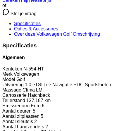
Bereken mijn leaseprijs
of
Stel je vraag
Specificaties
Opties
& Accessoires
Over deze Volkswagen Golf
Omschrijving
Specificaties
Algemeen
Kenteken
N-554-HT
Merk
Volkswagen
Model
Golf
Uitvoering
1.0 eTSI Life Navigatie PDC Sportstoelen
Massage Clima LM
Carrosserie
Hatchback
Tellerstand
127.187 km
Emissienorm
Euro 6
Aantal deuren
5
Aantal zitplaatsen
5
Aantal sleutels
2
Aantal handzenders
2