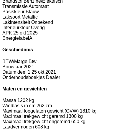
Brandstof
Benzine/Elektrisch
Transmissie
Automaat
Basiskleur
Blauw
Laksoort
Metallic
Lakintensiteit
Onbekend
Interieurkleur
Overig
APK
25 okt 2025
Energielabel
A
Geschiedenis
BTW/Marge
Btw
Bouwjaar
2021
Datum deel 1
25 okt 2021
Onderhoudsboekjes
Dealer
Maten en gewichten
Massa
1202 kg
Wielbasis in cm
262 cm
Maximaal toegelaten gewicht (GVW)
1810 kg
Maximaal trekgewicht geremd
1300 kg
Maximaal trekgewicht ongeremd
650 kg
Laadvermogen
608 kg