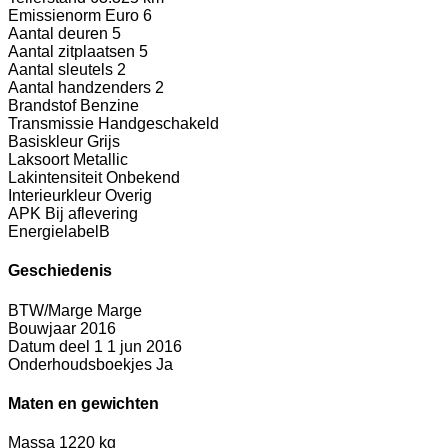
Emissienorm
Euro 6
Aantal deuren
5
Aantal zitplaatsen
5
Aantal sleutels
2
Aantal handzenders
2
Brandstof
Benzine
Transmissie
Handgeschakeld
Basiskleur
Grijs
Laksoort
Metallic
Lakintensiteit
Onbekend
Interieurkleur
Overig
APK
Bij aflevering
Energielabel
B
Geschiedenis
BTW/Marge
Marge
Bouwjaar
2016
Datum deel 1
1 jun 2016
Onderhoudsboekjes
Ja
Maten en gewichten
Massa
1220 kg