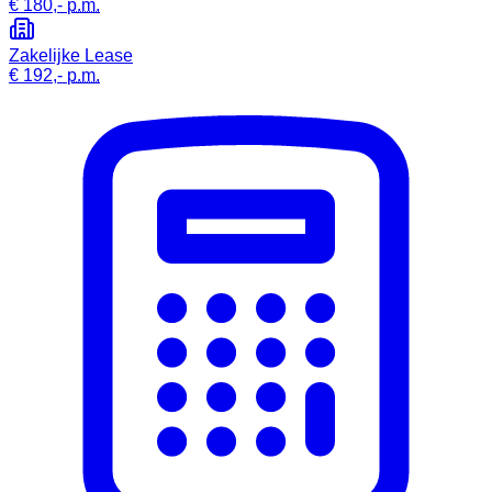
€ 180,-
p.m.
Zakelijke Lease
€ 192,-
p.m.