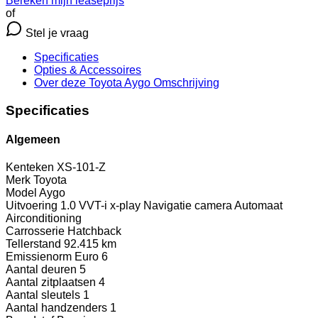
Bereken mijn leaseprijs
of
Stel je vraag
Specificaties
Opties
& Accessoires
Over deze Toyota Aygo
Omschrijving
Specificaties
Algemeen
Kenteken
XS-101-Z
Merk
Toyota
Model
Aygo
Uitvoering
1.0 VVT-i x-play Navigatie camera Automaat
Airconditioning
Carrosserie
Hatchback
Tellerstand
92.415 km
Emissienorm
Euro 6
Aantal deuren
5
Aantal zitplaatsen
4
Aantal sleutels
1
Aantal handzenders
1