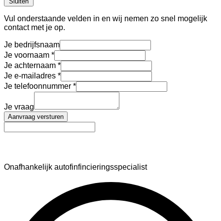
Sluiten
Vul onderstaande velden in en wij nemen zo snel mogelijk
contact met je op.
Je bedrijfsnaam
Je voornaam
Je achternaam
Je e-mailadres
Je telefoonnummer
Je vraag
Aanvraag versturen
AutoFinance
Onafhankelijk autofinfincieringsspecialist