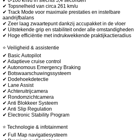
✔ 0-100 km/u in slechts 3,4 seconden
✔ Topsnelheid van circa 261 km/u
✔ Track Mode voor maximale prestaties en instelbare
aandrijfbalans
✔ Zeer laag zwaartepunt dankzij accupakket in de vloer
✔ Uitstekende grip en stabiliteit onder alle omstandigheden
✔ Hoge efficiëntie met indrukwekkende praktijkactieradius
⭐ Veiligheid & assistentie
✔ Basic Autopilot
✔ Adaptieve cruise control
✔ Autonomous Emergency Braking
✔ Botswaarschuwingssysteem
✔ Dodehoekdetectie
✔ Lane Assist
✔ Achteruitrijcamera
✔ Rondomzichtcamera
✔ Anti Blokkeer Systeem
✔ Anti Slip Regulation
✔ Electronic Stability Program
⭐ Technologie & infotainment
✔ Full Map navigatiesysteem