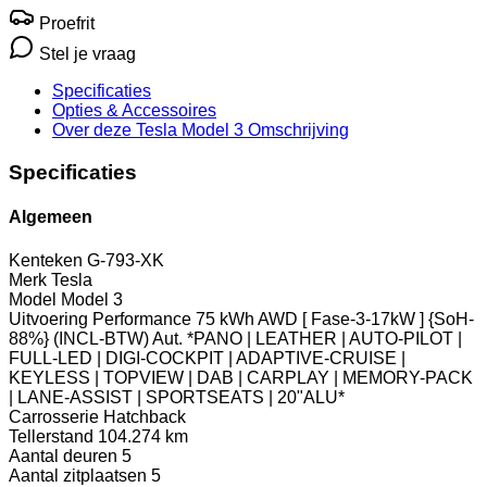
Proefrit
Stel je vraag
Specificaties
Opties
& Accessoires
Over deze Tesla Model 3
Omschrijving
Specificaties
Algemeen
Kenteken
G-793-XK
Merk
Tesla
Model
Model 3
Uitvoering
Performance 75 kWh AWD [ Fase-3-17kW ] {SoH-
88%} (INCL-BTW) Aut. *PANO | LEATHER | AUTO-PILOT |
FULL-LED | DIGI-COCKPIT | ADAPTIVE-CRUISE |
KEYLESS | TOPVIEW | DAB | CARPLAY | MEMORY-PACK
| LANE-ASSIST | SPORTSEATS | 20"ALU*
Carrosserie
Hatchback
Tellerstand
104.274 km
Aantal deuren
5
Aantal zitplaatsen
5