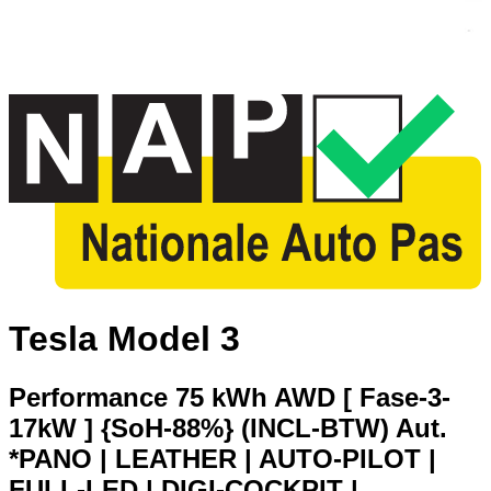
Tesla Model 3
Performance 75 kWh AWD [ Fase-3-
17kW ] {SoH-88%} (INCL-BTW) Aut.
*PANO | LEATHER | AUTO-PILOT |
FULL-LED | DIGI-COCKPIT |