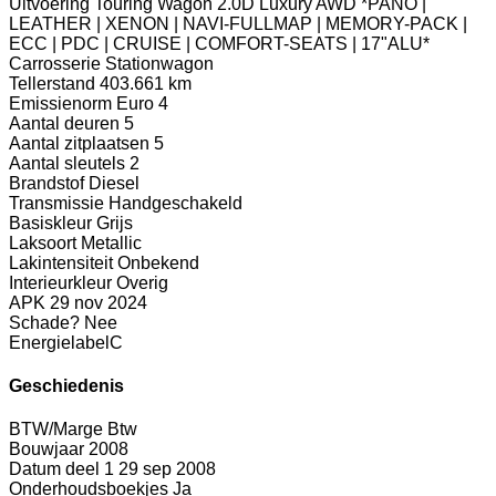
Uitvoering
Touring Wagon 2.0D Luxury AWD *PANO |
LEATHER | XENON | NAVI-FULLMAP | MEMORY-PACK |
ECC | PDC | CRUISE | COMFORT-SEATS | 17"ALU*
Carrosserie
Stationwagon
Tellerstand
403.661 km
Emissienorm
Euro 4
Aantal deuren
5
Aantal zitplaatsen
5
Aantal sleutels
2
Brandstof
Diesel
Transmissie
Handgeschakeld
Basiskleur
Grijs
Laksoort
Metallic
Lakintensiteit
Onbekend
Interieurkleur
Overig
APK
29 nov 2024
Schade?
Nee
Energielabel
C
Geschiedenis
BTW/Marge
Btw
Bouwjaar
2008
Datum deel 1
29 sep 2008
Onderhoudsboekjes
Ja