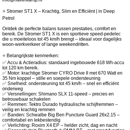
⭐ Stromer ST1 X – Krachtig, Slim en Efficiënt | in Deep
Petrol
Ontdek de perfecte balans tussen prestaties, comfort en
bereik. De Stromer ST1 X is een sportieve speed-pedelec
die u moeiteloos tot 45 km/h brengt – ideaal voor dagelijks
woon-werkverkeer of lange weekendritten.
⭐ Belangrijkste kenmerken:
✅ Accu & Actieradius: standaard ingebouwde 618 Wh-accu
tot 120 km bereik.
✅ Motor: krachtige Stromer CYRO Drive II met 670 Watt en
35 Nm koppel – stille en soepele ondersteuning
✅ Snelheid: ondersteuning tot 45 km/h – snel en efficiënt
onderweg
✅ Versnellingen: Shimano SLX 11-speed – precies en
betrouwbaar schakelen
✅ Remmen: Tektro Durado hydraulische schijfremmen –
veilig en krachtig remmen
✅ Banden: Schwalbe Big Ben Puncture Guard 26x2.15 –
comfortabel en lekbestendig
✅ Verlichting: Roxim X4 EP – helder zicht, dag en nacht