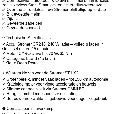
✅ Connectiviteit: Bluetooth & OMNI BT – met smart functies
zoals Keyless Start, Smartlock en actieradius-weergave
✅ Over-the-air updates – uw Stromer blijft altijd up-to-date
✅ Bijgevoegde Helm
✅ Zijtas
✅ Geveerde zadelpen
✅ Geveerde voorvork
⭐ Technische Specificaties:
✔ Accu: Stromer CR246, 246 W lader – volledig laden in
slechts 4 uur en 15 minuten
✔ Motor: CYRO Drive II, 670 W, 35 Nm
✔ Categorie: L1e-B (45 km/h)
? Kleur: Deep Petrol
⭐ Waarom kiezen voor de Stromer ST1 X?
✔ Groter bereik, minder vaak laden – tot 150 km autonomie
✔ Krachtige motor voor vlotte acceleratie en heuvels
✔ Slimme connectiviteit via Stromer OMNI BT
✔ Hoog rijcomfort met sportieve uitstraling
✔ Betrouwbare kwaliteit – gebouwd voor dagelijks gebruik
☎️ Contact Team Haverkamp: