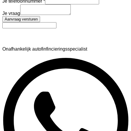
Je telefoonnummer
Je vraag
Aanvraag versturen
AutoFinance
Onafhankelijk autofinfincieringsspecialist