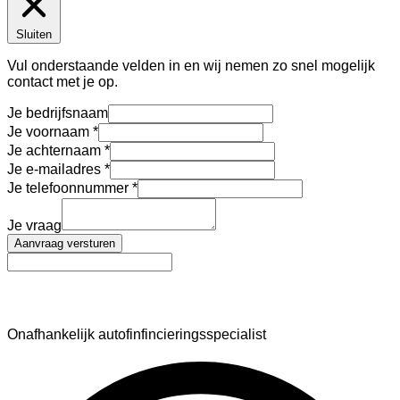
Sluiten
Vul onderstaande velden in en wij nemen zo snel mogelijk
contact met je op.
Je bedrijfsnaam
Je voornaam
Je achternaam
Je e-mailadres
Je telefoonnummer
Je vraag
Aanvraag versturen
AutoFinance
Onafhankelijk autofinfincieringsspecialist