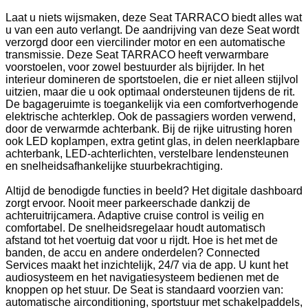
Laat u niets wijsmaken, deze Seat TARRACO biedt alles wat
u van een auto verlangt. De aandrijving van deze Seat wordt
verzorgd door een viercilinder motor en een automatische
transmissie. Deze Seat TARRACO heeft verwarmbare
voorstoelen, voor zowel bestuurder als bijrijder. In het
interieur domineren de sportstoelen, die er niet alleen stijlvol
uitzien, maar die u ook optimaal ondersteunen tijdens de rit.
De bagageruimte is toegankelijk via een comfortverhogende
elektrische achterklep. Ook de passagiers worden verwend,
door de verwarmde achterbank. Bij de rijke uitrusting horen
ook LED koplampen, extra getint glas, in delen neerklapbare
achterbank, LED-achterlichten, verstelbare lendensteunen
en snelheidsafhankelijke stuurbekrachtiging.
Altijd de benodigde functies in beeld? Het digitale dashboard
zorgt ervoor. Nooit meer parkeerschade dankzij de
achteruitrijcamera. Adaptive cruise control is veilig en
comfortabel. De snelheidsregelaar houdt automatisch
afstand tot het voertuig dat voor u rijdt. Hoe is het met de
banden, de accu en andere onderdelen? Connected
Services maakt het inzichtelijk, 24/7 via de app. U kunt het
audiosysteem en het navigatiesysteem bedienen met de
knoppen op het stuur. De Seat is standaard voorzien van:
automatische airconditioning, sportstuur met schakelpaddels,