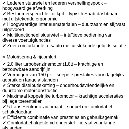
✔ Lederen stuurwiel en lederen versnellingspook –
hoogwaardige afwerking
✔ Bestuurdersgerichte cockpit – typisch Saab-dashboard
met uitstekende ergonomie
✔ Hoogwaardige interieurmaterialen – duurzaam en slijtvast
uitgevoerd
✔ Multifunctioneel stuurwiel – intuïtieve bediening van
diverse voertuigfuncties
✔ Zeer comfortabele reisauto met uitstekende geluidsisolatie
⭐ Motorisering & rijcomfort
✔ 2.0 liter turbobenzinemotor (1.8t) – krachtige en
betrouwbare aandrijflijn
✔ Vermogen van 150 pk – soepele prestaties voor dagelijks
gebruik en lange afstanden
✔ Sterke distributieketting – onderhoudsvriendelijke en
duurzame motorconstructie
✔ Maximaal koppelrijke turbomotor – krachtige acceleraties
bij lage toerentallen
✔ 5-traps Sentronic automaat – soepel en comfortabel
schakelgedrag
✔ Efficiënte combinatie van prestaties en gebruiksgemak
✔ Comfortabel afgestemd onderstel – ideaal voor lange
afstanden