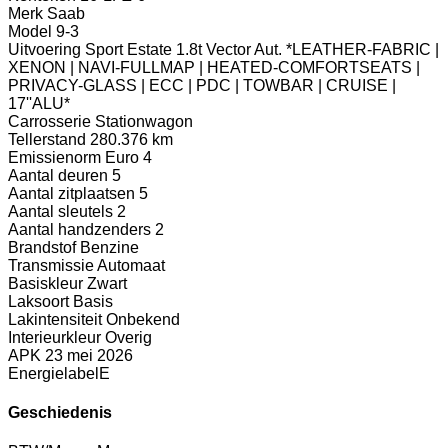
Merk
Saab
Model
9-3
Uitvoering
Sport Estate 1.8t Vector Aut. *LEATHER-FABRIC |
XENON | NAVI-FULLMAP | HEATED-COMFORTSEATS |
PRIVACY-GLASS | ECC | PDC | TOWBAR | CRUISE |
17''ALU*
Carrosserie
Stationwagon
Tellerstand
280.376 km
Emissienorm
Euro 4
Aantal deuren
5
Aantal zitplaatsen
5
Aantal sleutels
2
Aantal handzenders
2
Brandstof
Benzine
Transmissie
Automaat
Basiskleur
Zwart
Laksoort
Basis
Lakintensiteit
Onbekend
Interieurkleur
Overig
APK
23 mei 2026
Energielabel
E
Geschiedenis