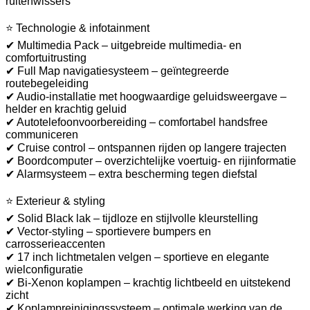
ruitenwissers
⭐ Technologie & infotainment
✔ Multimedia Pack – uitgebreide multimedia- en
comfortuitrusting
✔ Full Map navigatiesysteem – geïntegreerde
routebegeleiding
✔ Audio-installatie met hoogwaardige geluidsweergave –
helder en krachtig geluid
✔ Autotelefoonvoorbereiding – comfortabel handsfree
communiceren
✔ Cruise control – ontspannen rijden op langere trajecten
✔ Boordcomputer – overzichtelijke voertuig- en rijinformatie
✔ Alarmsysteem – extra bescherming tegen diefstal
⭐ Exterieur & styling
✔ Solid Black lak – tijdloze en stijlvolle kleurstelling
✔ Vector-styling – sportievere bumpers en
carrosserieaccenten
✔ 17 inch lichtmetalen velgen – sportieve en elegante
wielconfiguratie
✔ Bi-Xenon koplampen – krachtig lichtbeeld en uitstekend
zicht
✔ Koplampreinigingssysteem – optimale werking van de