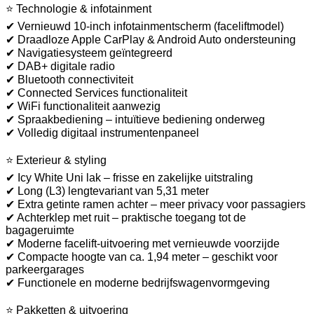
⭐ Technologie & infotainment
✔ Vernieuwd 10-inch infotainmentscherm (faceliftmodel)
✔ Draadloze Apple CarPlay & Android Auto ondersteuning
✔ Navigatiesysteem geïntegreerd
✔ DAB+ digitale radio
✔ Bluetooth connectiviteit
✔ Connected Services functionaliteit
✔ WiFi functionaliteit aanwezig
✔ Spraakbediening – intuïtieve bediening onderweg
✔ Volledig digitaal instrumentenpaneel
⭐ Exterieur & styling
✔ Icy White Uni lak – frisse en zakelijke uitstraling
✔ Long (L3) lengtevariant van 5,31 meter
✔ Extra getinte ramen achter – meer privacy voor passagiers
✔ Achterklep met ruit – praktische toegang tot de
bagageruimte
✔ Moderne facelift-uitvoering met vernieuwde voorzijde
✔ Compacte hoogte van ca. 1,94 meter – geschikt voor
parkeergarages
✔ Functionele en moderne bedrijfswagenvormgeving
⭐ Pakketten & uitvoering