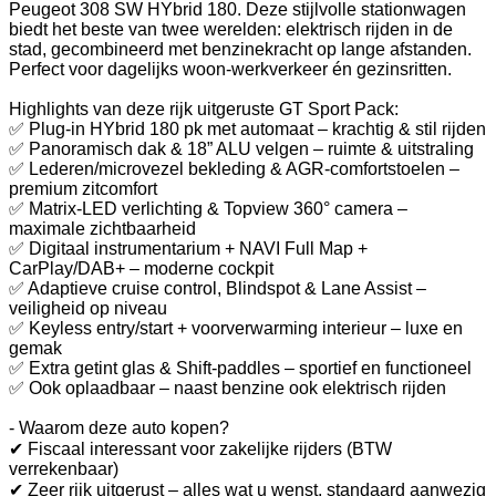
Peugeot 308 SW HYbrid 180. Deze stijlvolle stationwagen
biedt het beste van twee werelden: elektrisch rijden in de
stad, gecombineerd met benzinekracht op lange afstanden.
Perfect voor dagelijks woon-werkverkeer én gezinsritten.
Highlights van deze rijk uitgeruste GT Sport Pack:
✅ Plug-in HYbrid 180 pk met automaat – krachtig & stil rijden
✅ Panoramisch dak & 18” ALU velgen – ruimte & uitstraling
✅ Lederen/microvezel bekleding & AGR-comfortstoelen –
premium zitcomfort
✅ Matrix-LED verlichting & Topview 360° camera –
maximale zichtbaarheid
✅ Digitaal instrumentarium + NAVI Full Map +
CarPlay/DAB+ – moderne cockpit
✅ Adaptieve cruise control, Blindspot & Lane Assist –
veiligheid op niveau
✅ Keyless entry/start + voorverwarming interieur – luxe en
gemak
✅ Extra getint glas & Shift-paddles – sportief en functioneel
✅ Ook oplaadbaar – naast benzine ook elektrisch rijden
- Waarom deze auto kopen?
✔ Fiscaal interessant voor zakelijke rijders (BTW
verrekenbaar)
✔ Zeer rijk uitgerust – alles wat u wenst, standaard aanwezig