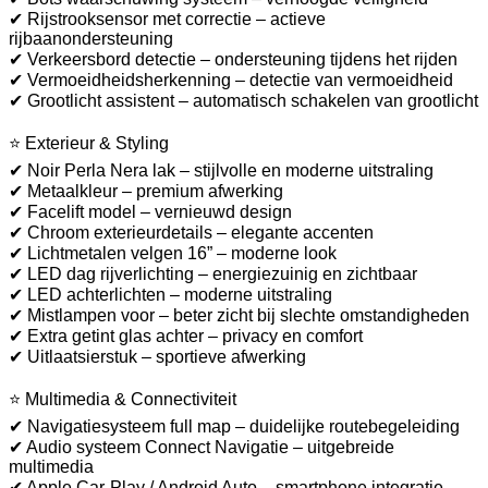
✔ Rijstrooksensor met correctie – actieve
rijbaanondersteuning
✔ Verkeersbord detectie – ondersteuning tijdens het rijden
✔ Vermoeidheidsherkenning – detectie van vermoeidheid
✔ Grootlicht assistent – automatisch schakelen van grootlicht
⭐ Exterieur & Styling
✔ Noir Perla Nera lak – stijlvolle en moderne uitstraling
✔ Metaalkleur – premium afwerking
✔ Facelift model – vernieuwd design
✔ Chroom exterieurdetails – elegante accenten
✔ Lichtmetalen velgen 16” – moderne look
✔ LED dag rijverlichting – energiezuinig en zichtbaar
✔ LED achterlichten – moderne uitstraling
✔ Mistlampen voor – beter zicht bij slechte omstandigheden
✔ Extra getint glas achter – privacy en comfort
✔ Uitlaatsierstuk – sportieve afwerking
⭐ Multimedia & Connectiviteit
✔ Navigatiesysteem full map – duidelijke routebegeleiding
✔ Audio systeem Connect Navigatie – uitgebreide
multimedia
✔ Apple Car-Play / Android Auto – smartphone integratie