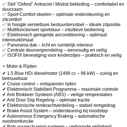
✅ Stof "Oxford" Antraciet / Mistral bekleding – comfortabel en
duurzaam
✅ Sport-Comfort stoelen – optimale ondersteuning en
zitcomfort
✅ In hoogte verstelbare bestuurdersstoel – ideale zitpositie
✅ Multifunctioneel sportstuur – intuïtieve bediening
✅ Elektronisch geregelde airconditioning – optimaal
interieurklimaat
✅ Panorama dak – licht en ruimtelijk interieur
✅ Centrale deurvergrendeling – eenvoudig en veilig
✅ ISOFIX bevestiging voor kinderzitjes – praktisch en veilig
⭐ Motor & Rijden
✔ 1.5 Blue HDi dieselmotor (1499 cc – 96 kW) – zuinig en
betrouwbaar
✔ Cruise control – ontspannen rijden
✔ Elektronisch Stabiliteit Programma – maximale controle
✔ Anti Blokkeer Systeem (ABS) – veilige remprestaties
✔ Anti Door Slip Regeling – optimale tractie
✔ Elektronische remkrachtverdeling – stabiel remgedrag
✔ Brake Assist System – ondersteuning bij noodstop
✔ Autonomous Emergency Braking – automatische
noodremfunctie
✔ Bots waarschuwing systeem – verhoogde veiligheid